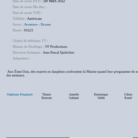
Date de sortie DVD
:
1er Mars 2012
Date de sortie Blu-Ray
:
NC
Date de sortie VOD
:
NC
Téléfilm
: Américain
Genre
:
Aventure
-
Drame
Durée
: 01h25
Chaîne de diffusion TV
:
NC
Maison de Doublage
: VF Productions
Direction Artistique
: Jean-Pascal Quilichini
Adaptation
:
NC
Aux États-Unis, des experts en dauphins confrontent la Marine quand leur programme de so
des animaux.
Stéphane Pouplard
Thierry
Armelle
Dominique
Céline
Buisson
Gallaud
Vallée
Ronté