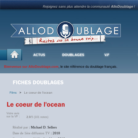
Rejoignez sans plus attendre la communauté
AlloDoublage
!
ACTUS
DOUBLAGES
V.F
Bienvenue sur AlloDoublage.com
, le site référence du doublage français.
Films
>
Le coeur de l'ocean
Votre avis
sur la VF :
2.0
/5 (101 notes)
Réalisé par
: Michael D. Sellers
Date de 1ère diffusion TV
: 2010