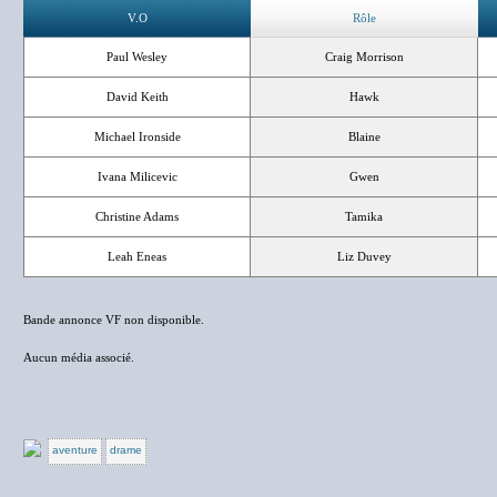
V.O
Rôle
Paul Wesley
Craig Morrison
David Keith
Hawk
Michael Ironside
Blaine
Ivana Milicevic
Gwen
Christine Adams
Tamika
Leah Eneas
Liz Duvey
Bande annonce VF non disponible.
Aucun média associé.
aventure
drame