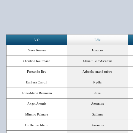
V.O
Rôle
Steve Reeves
Glaucus
Christine Kaufmann
Elena fille d'Ascanius
Fernando Rey
Arbacès, grand prêtre
Barbara Carroll
Nydia
Anne-Marie Baumann
Julia
Angel Aranda
Antonius
Mimmo Palmara
Gallinus
Guillermo Marín
Ascanius