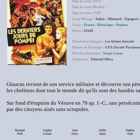
Date de sortie DVD
:
NC
Date de sortie Blu-Ray
:
NC
Date de sortie VOD
:
NC
Long Métrage
: Italien - Allemand - Espagnol
Genre
:
Drame
-
Historique
-
Peplum
Durée
: 01h40
Distributeur Français
: Les Artistes Associés
Maison de Doublage
: S.P.S
(Société Parisienn
Direction Artistique
:
Sergio Leone
Adaptation
: Edmond Albou
Glaucus revient de son service militaire et découvre son père
les chrétiens dont tout le monde dit qu'ils sont des bandits san
Sur fond d'éruption du Vésuve en 79 ap. J.-C., une persécuti
par des citoyens aisés sans scrupules.
Bernard
Sophie
Jean
Joëlle
Nadine
Noël
Leclair
Davy
Janin
Alari