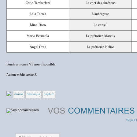
Carlo Tamberlani
Le chef des chrétiens
Lola Torres
L'aubergiste
Mino Doro
Le consul
Mario Berriatúa
Le prétorien Marcus
Ángel Ortiz
Le prétorien Helios
Bande annonce VF non disponible.
Aucun média associé.
drame
historique
peplum
Soyez l