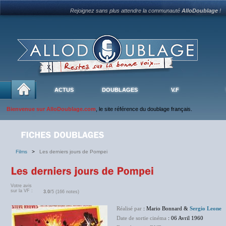
Rejoignez sans plus attendre la communauté
AlloDoublage
!
ACTUS
DOUBLAGES
V.F
Bienvenue sur AlloDoublage.com
, le site référence du doublage français.
Films
>
Les derniers jours de Pompei
Votre avis
sur la VF :
3.0
/5 (166 notes)
Réalisé par
: Mario Bonnard &
Sergio Leone
Date de sortie cinéma
: 06 Avril 1960