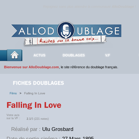
Rejoignez sans plus attendre la communauté
AlloDoublage
!
ACTUS
DOUBLAGES
V.F
Bienvenue sur AlloDoublage.com
, le site référence du doublage français.
Films
>
Falling In Love
Votre avis
sur la VF :
2.1
/5 (221 notes)
Réalisé par :
Ulu Grosbard
Date de sortie cinéma :
27 Mars 1895