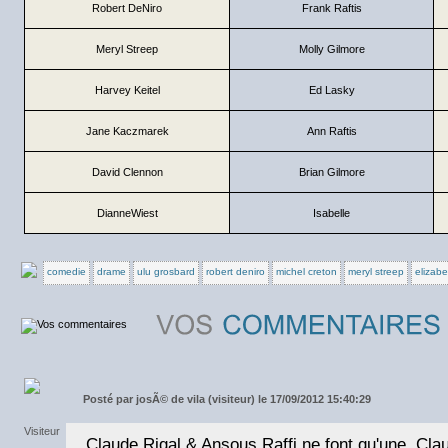
Robert DeNiro
Frank Raftis
Meryl Streep
Molly Gilmore
Harvey Keitel
Ed Lasky
Jane Kaczmarek
Ann Raftis
David Clennon
Brian Gilmore
DianneWiest
Isabelle
comedie
drame
ulu grosbard
robert deniro
michel creton
meryl streep
elizabe
Posté par
josÃ© de vila (visiteur) le 17/09/2012 15:40:29
Claude Rigal & Ansous Raffi ne font qu'une. Cl