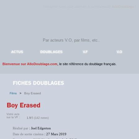
Rejoignez sans plus attendre la communauté
AlloDoublage
!
ACTUS
DOUBLAGES
V.F
V.O
Bienvenue sur AlloDoublage.com
, le site référence du doublage français.
Films
>
Boy Erased
Votre avis
sur la VF :
1.9
/5 (142 notes)
Réalisé par
: Joel Edgerton
Date de sortie cinéma
: 27 Mars 2019