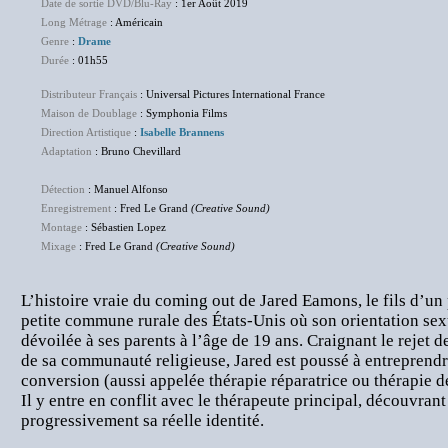
Date de sortie DVD/Blu-Ray
: 1er Août 2019
Long Métrage
: Américain
Genre
:
Drame
Durée
: 01h55
Distributeur Français
: Universal Pictures International France
Maison de Doublage
: Symphonia Films
Direction Artistique
:
Isabelle Brannens
Adaptation
: Bruno Chevillard
Détection
: Manuel Alfonso
Enregistrement
: Fred Le Grand
(Creative Sound)
Montage
: Sébastien Lopez
Mixage
: Fred Le Grand
(Creative Sound)
L’histoire vraie du coming out de Jared Eamons, le fils d’un
petite commune rurale des États-Unis où son orientation sex
dévoilée à ses parents à l’âge de 19 ans. Craignant le rejet de
de sa communauté religieuse, Jared est poussé à entreprendr
conversion (aussi appelée thérapie réparatrice ou thérapie de
Il y entre en conflit avec le thérapeute principal, découvran
progressivement sa réelle identité.