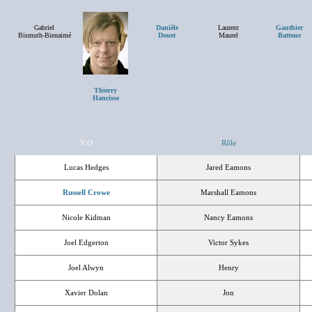
Gabriel
Danièle
Laurent
Gauthier
Bismuth-Bienaimé
Douet
Maurel
Battoue
Thierry
Hancisse
V.O
Rôle
Lucas Hedges
Jared Eamons
Russell Crowe
Marshall Eamons
Nicole Kidman
Nancy Eamons
Joel Edgerton
Victor Sykes
Joel Alwyn
Henry
Xavier Dolan
Jon