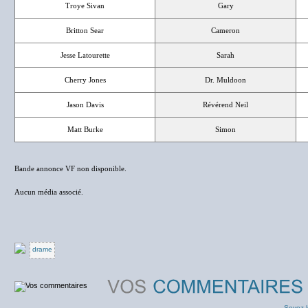
Troye Sivan
Gary
Britton Sear
Cameron
Jesse Latourette
Sarah
Cherry Jones
Dr. Muldoon
Jason Davis
Révérend Neil
Matt Burke
Simon
Bande annonce VF non disponible.
Aucun média associé.
drame
Soyez l