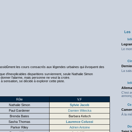
Legran
Le mond
Dernier
t assidûment les cours consacrés aux légendes urbaines qui évoquent des
La sais
e d'inexplicables disparitions surviennent, seule Nathalie Simon
 donner l'alarme, mais personne ne veut la croire.
 à sensation, se décide à explorer cette piste.
Allema
C'est 
annonç
Rôle
V.F
Nathalie Simon
Sylvie Jacob
Camero
Paul Gardener
Damien Witecka
À la mé
Brenda Bates
Barbara Kelsch
Sasha Thomas
Laurence Colussi
Parker Riley
Adrien Antoine
Saint 