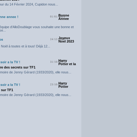
our du 14 Février 2024, Cupidon nous...
Bonne
01/01/2024
Annee
'équipe d'AlloDoublage vous souhaite une bonne et
e...
Joyeux
24/12/2023
Noel 2023
Noël à toutes et à tous! Déjà 12...
Harry
31/10/2023
Potter et la
e des secrets sur TF1
moire de Jenny Gérard (1933/2020), elle nous...
Harry
23/10/2023
Potter
t sur TF1
moire de Jenny Gérard (1933/2020), elle nous...