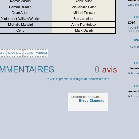
Reese Wilson
Annie Milon
En ce j
Damon Brooks
Alexandre Gillet
Dean Adam
Michel Tureau
Professeur William Wexler
Bernard Alane
2024!
Michelle Mancini
Anne Rondeleux
Toute l
Coffy
Maïk Darah
heureus
Joyeux 
acob
jared leto
damien witecka
chambr
À la mé
0
avis
Soyez le premier à rédiger un commentaire !
revien
À la mé
Définition suivante :
Blood Diamond