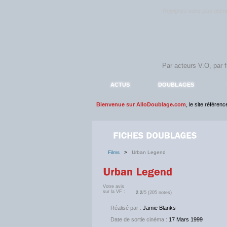
Rejoignez sans plus atte
ACTUS
DOUBLAGES
Bienvenue sur AlloDoublage.com
, le site référen
Films
>
Urban Legend
Votre avis
sur la VF :
2.2
/5 (205 notes)
Réalisé par :
Jamie Blanks
Date de sortie cinéma :
17 Mars 1999