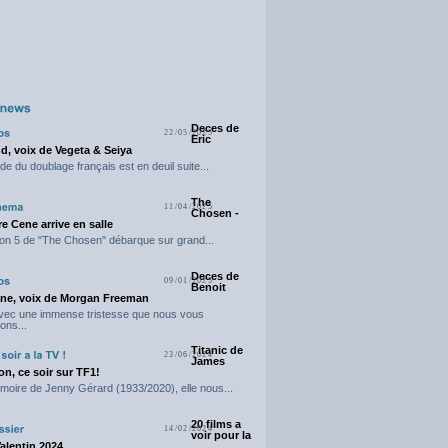
Deces de
22/05/2025
Eric
d, voix de Vegeta & Seiya
e du doublage français est en deuil suite...
The
11/04/2025
Chosen -
e Cene arrive en salle
on 5 de "The Chosen" débarque sur grand...
Deces de
09/01/2025
Benoit
ne, voix de Morgan Freeman
avec une immense tristesse que nous vous
ons...
Titanic de
23/06/2024
James
n, ce soir sur TF1!
moire de Jenny Gérard (1933/2020), elle nous...
20 films a
14/02/2024
voir pour la
Valentin 2024