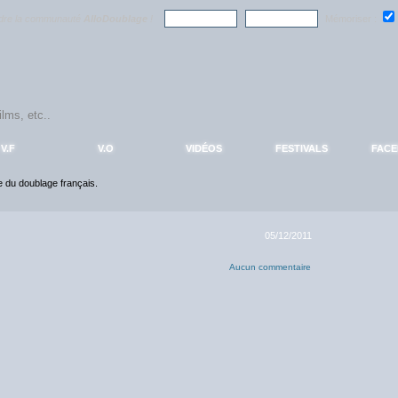
ndre la communauté
AlloDoublage
!
Mémoriser :
V.F
V.O
VIDÉOS
FESTIVALS
FAC
ce du doublage français.
05/12/2011
Aucun commentaire