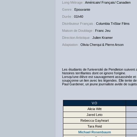
Long Métrage :
Américain/ Français/ Canadien
Genre :
Epouvante
Durée :
01h40
Distributeur Français :
Columbia TriStar Films
Maison de Doublage :
Franc Jeu
Direction Artistique :
Julien Kramer
Adaptation :
Olivia Cherqui & Pierre Arson
Les étudiants de l'université de Pendleton suiven
histoires terrifiantes dont on ignore l'origine.
Lorsqu'une élève est sauvagement assassinée et qu
soupçonne un lien avec les légendes. Elle tente de
Paul Gardener, un jeune journaliste avide de sujets
V.O
Alicia Witt
Jared Leto
Rebecca Gayheart
Tara Reid
Michael Rosenbaum