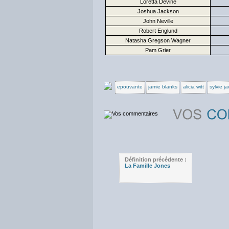
Loretta Devine
Joshua Jackson
John Neville
Robert Englund
Natasha Gregson Wagner
Pam Grier
epouvante
jamie blanks
alicia witt
sylvie j
Définition précédente :
La Famille Jones