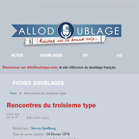
Rejoignez sans plus attendre la communauté
AlloDoublage
!
ACTUS
DOUBLAGES
V.F
V.O
Bienvenue sur AlloDoublage.com
, le site référence du doublage français.
Films
>
Rencontres du troisieme type
Votre avis
sur la VF :
3.0
/5 (264 notes)
Réalisé par
:
Steven Spielberg
Date de sortie cinéma
: 24 Février 1978