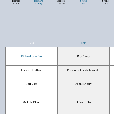
Bernard
Bernard
François
Sylvie
Sybille
Murat
Gabay
Truffaut
Feit
Tureau
V.O
Rôle
Richard Dreyfuss
Roy Neary
François Truffaut
Professeur Claude Lacombe
Teri Garr
Ronnie Neary
Melinda Dillon
Jillian Guiler