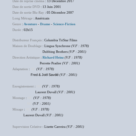
Date de reprise cinéma
: 13 Décembre 2017
Date de sortie DVD
: 13 Juin 2001
Date de sortie Blu-Ray
: 05 Décembre 2007
Long Métrage
: Américain
Genre
:
Aventure
-
Drame
-
Science-Fiction
Durée
: 02h15
Distributeur Français
: Columbia TriStar Films
Maison de Doublage
: Lingua Synchrone
(V.F : 1978)
Dubbing Brothers
(V.
F
: 2001)
Direction Artistique
:
Richard Heinz
(V.F : 1978)
Perrette Pradier
(V.F : 2001)
Adaptation
:
NC
(V.F : 1978)
Fred & Joël Savdié
(V.F : 2001)
Enregistrement
:
NC
(V.F : 1978)
Laurent Duvall
(V.F : 2001)
Montage
:
NC
(V.F : 1978)
NC
(V.F : 2001)
Mixage
:
NC
(V.F : 1978)
Laurent Duvall
(V.F : 2001)
Supervision Créative
: Lisette Carreira
(V.F : 2001)