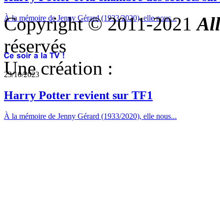
Copyright © 2011-2021
Al
À la mémoire de Jenny Gérard (1933/2020), elle nous...
réservés
Une création :
23/10/2023
Harry Potter revient sur TF1
À la mémoire de Jenny Gérard (1933/2020), elle nous...