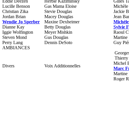
Eddie Deezen
Herbie Kazlminsky
Gilles T
Lucille Benson
Gas Mama Eloise
Michèle 
Christian Zika
Stevie Douglas
Jackie B
Jordan Brian
Macey Douglas
Jean Ba
Wendie Jo Sperber
Maxine Dexheimer
Michèle
Dianne Kay
Betty Douglas
Sylvie F
Iggie Wolfington
Meyer Mishkin
Raoul C
Steven Mond
Gus Douglas
Martine
Perry Lang
Dennis DeSoto
Guy Pié
AMBIANCES
Georges
Thierry
Michel E
Divers
Voix Additionnelles
Marc Fr
Martine 
Roger R