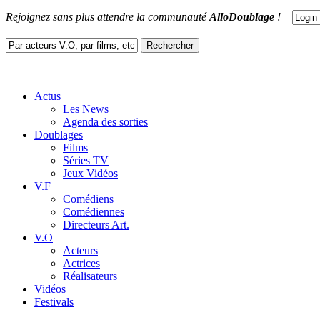
Rejoignez sans plus attendre la communauté
AlloDoublage
!
Actus
Les News
Agenda des sorties
Doublages
Films
Séries TV
Jeux Vidéos
V.F
Comédiens
Comédiennes
Directeurs Art.
V.O
Acteurs
Actrices
Réalisateurs
Vidéos
Festivals