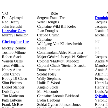
V.O
Rôle
Dan Aykroyd
Sergent Frank Tree
Domini
Ned Beatty
Ward Douglas
Jacques 
John Belushi
Capitaine Wild Bill Kelso
Jacques
Lorraine Gary
Joan Douglas
Jeanine 
Murray Hamilton
Claude Crumn
Michel 
Capitaine
Christopher Lee
NC
Wolfgang Von KLeinschmidt
Mickey Rourke
Reese
NC
Toshirô Mifune
Commandant Akiro Mitaruma
NC
Robert Stack
Major Général Joseph W. Stilwell
Jacques
Warren Oates
Colonel '
Madman
' Maddox
André 
Treat Williams
Caporal Chuck 'Stretch' Sitarski
Maurice 
Nancy Allen
Donna Stratton
Annie Si
John Candy
Soldat Foley
Alain Fl
Bobby Di Cicco
Wally Stephens
François
Slim Pickens
Hollis P. Wood
Henri La
Lionel Stander
Angelo Scioli
Henry D
Dub Taylor
Mr. Malcomb
Louis Ar
Tim Matheson
Capitaine Loomis Birkhead
Sylvain
Patti LuPone
Lydia Hedberg
Véroniq
Frank McRae
Soldat Ogden Johnson Jones
Robert L