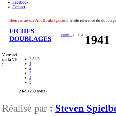
Facebook
Contact
Bienvenue sur AlloDoublage.com
, le site référence du doublage
FICHES
Films
>
1941
1941
DOUBLAGES
Votre avis
2.63/5
sur la VF
1
:
2
3
4
5
2.6
/5 (209 notes)
Réalisé par
:
Steven Spielb