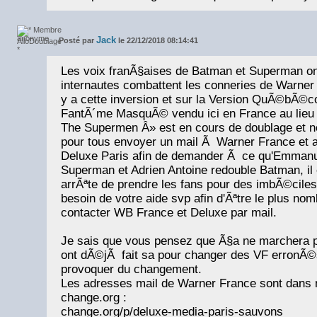
Jack
Posté par
le 22/12/2018 08:14:41
Les voix franÃ§aises de Batman et Superman o
internautes combattent les conneries de Warner
y a cette inversion et sur la Version QuÃ©bÃ©c
FantÃ´me MasquÃ© vendu ici en France au lieu d
The Supermen Â» est en cours de doublage et no
pour tous envoyer un mail Ã Warner France et a
Deluxe Paris afin de demander Ã ce qu'Emman
Superman et Adrien Antoine redouble Batman, il
arrÃªte de prendre les fans pour des imbÃ©cile
besoin de votre aide svp afin d'Ãªtre le plus no
contacter WB France et Deluxe par mail.
Je sais que vous pensez que Ã§a ne marchera p
ont dÃ©jÃ fait sa pour changer des VF erronÃ©s,
provoquer du changement.
Les adresses mail de Warner France sont dans n
change.org :
change.org/p/deluxe-media-paris-sauvons