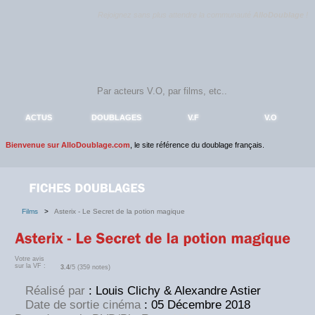
Rejoignez sans plus attendre la communauté
AlloDoublage
!
ACTUS
DOUBLAGES
V.F
V.O
Bienvenue sur AlloDoublage.com
, le site référence du doublage français.
Films
>
Asterix - Le Secret de la potion magique
Votre avis
sur la VF :
3.4
/5 (359 notes)
Réalisé par
: Louis Clichy & Alexandre Astier
Date de sortie cinéma
: 05 Décembre 2018