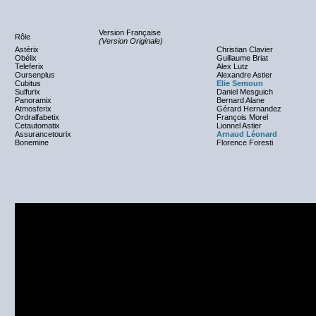
Version Française
Rôle
(Version Originale)
Astérix
Christian Clavier
Obélix
Guillaume Briat
Teleferix
Alex Lutz
Oursenplus
Alexandre Astier
Cubitus
Elie Semoun
Sulfurix
Daniel Mesguich
Panoramix
Bernard Alane
Atmosferix
Gérard Hernandez
Ordralfabetix
François Morel
Cetautomatix
Lionnel Astier
Assurancetourix
Arnaud Léonard
Bonemine
Florence Foresti