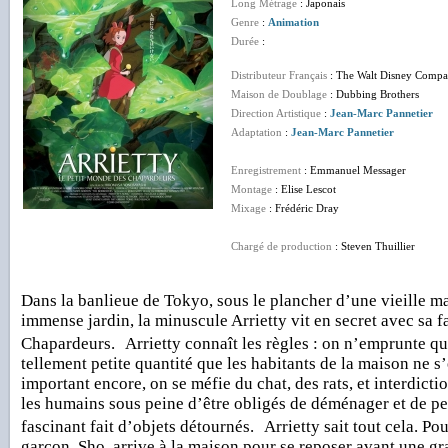
Long Métrage
: Japonais
Genre
:
Animation
Durée
:
Distributeur Français
: The Walt Disney Compa
Maison de Doublage
: Dubbing Brothers
Direction Artistique
:
Jean-Marc Pannetier
Adaptation
:
Jean-Marc Pannetier
Enregistrement
: Emmanuel Messager
Montage
: Elise Lescot
Mixage
: Frédéric Dray
Chargé de production
: Steven Thuillier
Dans la banlieue de Tokyo, sous le plancher d’une vieille 
immense jardin, la minuscule Arrietty vit en secret avec sa f
Chapardeurs. Arrietty connaît les règles : on n’emprunte qu
tellement petite quantité que les habitants de la maison ne s
important encore, on se méfie du chat, des rats, et interdicti
les humains sous peine d’être obligés de déménager et de pe
fascinant fait d’objets détournés. Arrietty sait tout cela. Po
garçon, Sho, arrive à la maison pour se reposer avant une gra