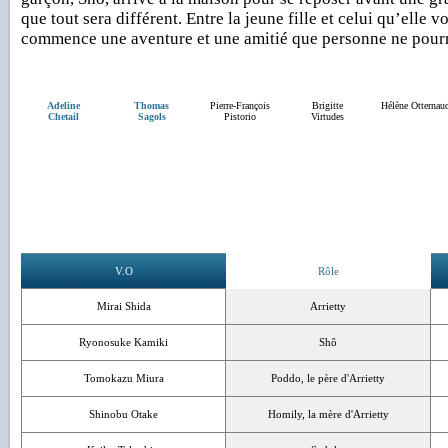
que tout sera différent. Entre la jeune fille et celui qu’elle 
commence une aventure et une amitié que personne ne pour
Adeline
Thomas
Pierre-François
Brigitte
Hélène Otternau
Chetail
Sagols
Pistorio
Virtudes
V.O
Rôle
Mirai Shida
Arrietty
Ryonosuke Kamiki
Shô
Tomokazu Miura
Poddo, le père d'Arrietty
Shinobu Otake
Homily, la mère d'Arrietty