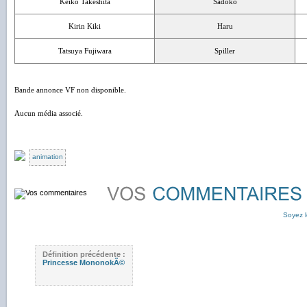
Keiko Takeshita
Sadoko
Kirin Kiki
Haru
Tatsuya Fujiwara
Spiller
Bande annonce VF non disponible.
Aucun média associé.
animation
Soyez l
Définition précédente :
Princesse MononokÃ©