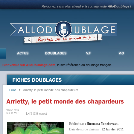
Rejoignez sans plus attendre la communauté
AlloDoublage
!
ACTUS
DOUBLAGES
V.F
V.O
Bienvenue sur AlloDoublage.com
, le site référence du doublage français.
Films
>
Arrietty, le petit monde des chapardeurs
Votre avis
sur la VF :
2.4
/5 (238 notes)
Réalisé par
: Hiromasa Yonebayashi
Date de sortie cinéma
: 12 Janvier 2011