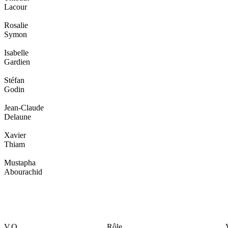
Lacour
Rosalie
Symon
Isabelle
Gardien
Stéfan
Godin
Jean-Claude
Delaune
Xavier
Thiam
Mustapha
Abourachid
V.O
Rôle