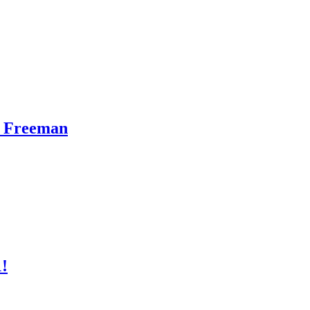
n Freeman
1!