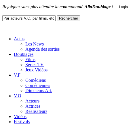
Rejoignez sans plus attendre la communauté
AlloDoublage
!
Actus
Les News
Agenda des sorties
Doublages
Films
Séries TV
Jeux Vidéos
V.F
Comédiens
Comédiennes
Directeurs Art.
V.O
Acteurs
Actrices
Réalisateurs
Vidéos
Festivals