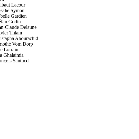
ibaut Lacour
salie Symon
abelle Gardien
éfan Godin
an-Claude Delaune
vier Thiam
stapha Abourachid
mothé Vom Dorp
e Lorrain
a Ghalaimia
ançois Santucci