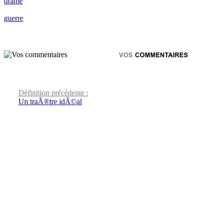
drame
guerre
Définition précédente :
Un traÃ®tre idÃ©al