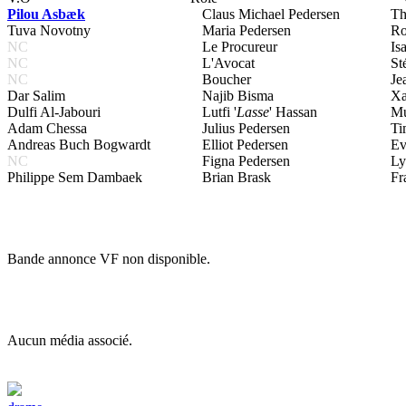
Pilou Asbæk
Claus Michael Pedersen
Th
Tuva Novotny
Maria Pedersen
Ro
NC
Le Procureur
Is
NC
L'Avocat
St
NC
Boucher
Je
Dar Salim
Najib Bisma
Xa
Dulfi Al-Jabouri
Lutfi '
Lasse
' Hassan
Mu
Adam Chessa
Julius Pedersen
Ti
Andreas Buch Bogwardt
Elliot Pedersen
Ev
NC
Figna Pedersen
Ly
Philippe Sem Dambaek
Brian Brask
Fr
Bande annonce VF non disponible.
Aucun média associé.