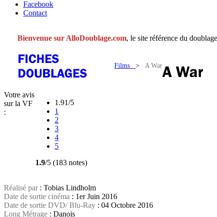
Facebook
Contact
Bienvenue sur AlloDoublage.com
, le site référence du doublage
Films
>
A War
Votre avis
1.91/5
sur la VF
1
:
2
3
4
5
1.9
/5 (183 notes)
Réalisé par
: Tobias Lindholm
Date de sortie cinéma
: 1er Juin 2016
Date de sortie DVD/ Blu-Ray
: 04 Octobre 2016
Long Métrage
: Danois