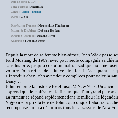
Date de sortie DVD
:
NC
Long Métrage
: Américain
Genre
:
Action
-
Thriller
Durée
: 01h41
Distributeur Français
: Metropolitan FilmExport
Maison de Doublage
: Dubbing Brothers
Direction Artistique
: Danielle Perret
Adaptation
: Déborah Perret
Depuis la mort de sa femme bien-aimée, John Wick passe ses
Ford Mustang de 1969, avec pour seule compagnie sa chienn
sans histoire, jusqu’à ce qu’un malfrat sadique nommé Iose
voiture. John refuse de la lui vendre. Iosef n’acceptant pas q
s’introduit chez John avec deux complices pour voler la Mu
Daisy…
John remonte la piste de Iosef jusqu’à New York. Un ancien c
apprend que le malfrat est le fils unique d’un grand patron d
La rumeur se répand rapidement dans le milieu : le légendair
Viggo met à prix la tête de John : quiconque l’abattra touc
récompense. John a désormais tous les assassins de New Yor