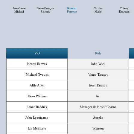
Jean-Pierre
Pierre-François
Damien
Nicolas
Thierry
Michael
Pistorio
Ferrette
Marié
Desroses
V.O
Rôle
Keanu Reeves
John Wick
Michael Nyqvist
Viggo Tarasov
Alfie Allen
Iosef Tarasov
Dean Winters
Avi
Lance Reddick
Manager de Hotel/ Charon
John Leguizamo
Aurelio
Ian McShane
Winston