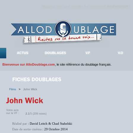
Rejoignez sans plus attendre la communauté
AlloDoublage
!
ACTUS
DOUBLAGES
V.F
V.O
Bienvenue sur AlloDoublage.com
, le site référence du doublage français.
Films
>
John Wick
Votre avis
sur la VF :
2.1
/5 (209 notes)
Réalisé par
: David Leitch & Chad Stahelski
Date de sortie cinéma
: 29 Octobre 2014