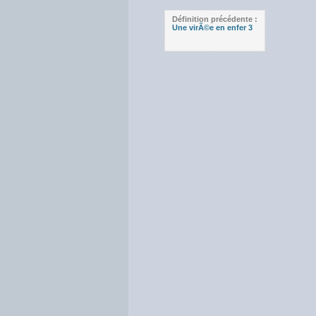
Définition précédente :
Une virÃ©e en enfer 3