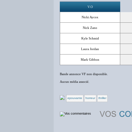
V.O
Nicki Aycox
Nick Zano
Kyle Schmid
Laura Jordan
Mark Gibbon
Bande annonce VF non disponible.
Aucun média associé.
epouvante
horreur
thriller