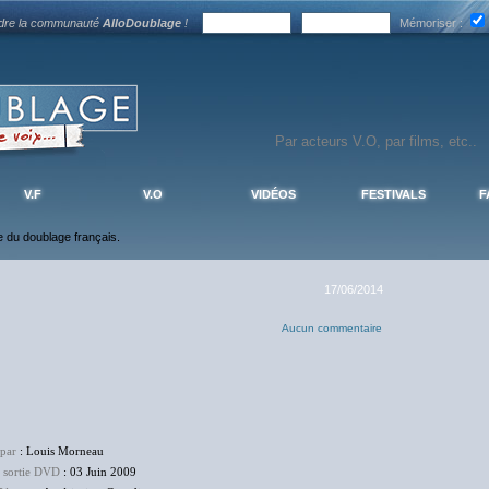
ndre la communauté
AlloDoublage
!
Mémoriser :
V.F
V.O
VIDÉOS
FESTIVALS
F
ce du doublage français.
17/06/2014
Aucun commentaire
 par
: Louis Morneau
e sortie DVD
: 03 Juin 2009