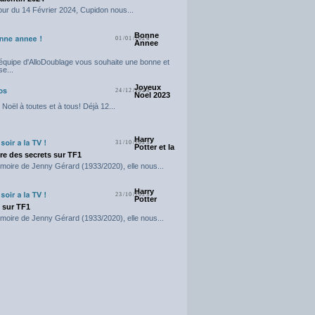
our du 14 Février 2024, Cupidon nous...
Bonne
01/01/2024
Annee
'équipe d'AlloDoublage vous souhaite une bonne et
e...
Joyeux
24/12/2023
Noel 2023
Noël à toutes et à tous! Déjà 12...
Harry
31/10/2023
Potter et la
e des secrets sur TF1
moire de Jenny Gérard (1933/2020), elle nous...
Harry
23/10/2023
Potter
t sur TF1
moire de Jenny Gérard (1933/2020), elle nous...