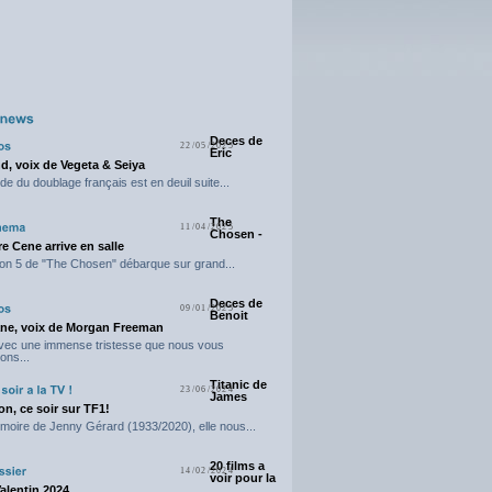
Deces de
22/05/2025
Eric
d, voix de Vegeta & Seiya
e du doublage français est en deuil suite...
The
11/04/2025
Chosen -
e Cene arrive en salle
on 5 de "The Chosen" débarque sur grand...
Deces de
09/01/2025
Benoit
ne, voix de Morgan Freeman
avec une immense tristesse que nous vous
ons...
Titanic de
23/06/2024
James
n, ce soir sur TF1!
moire de Jenny Gérard (1933/2020), elle nous...
20 films a
14/02/2024
voir pour la
Valentin 2024