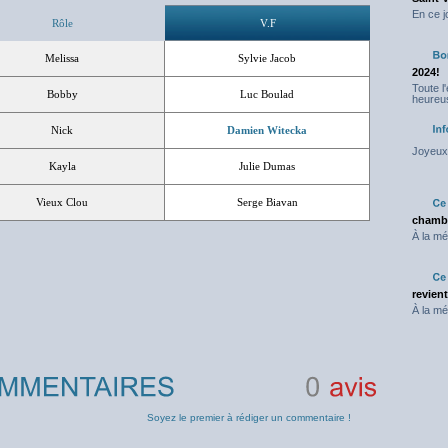
En ce j
Rôle
V.F
Melissa
Sylvie Jacob
2024!
Toute l
Bobby
Luc Boulad
heureus
Nick
Damien Witecka
Joyeux 
Kayla
Julie Dumas
Vieux Clou
Serge Biavan
chambr
À la mé
revien
À la mé
0
avis
Soyez le premier à rédiger un commentaire !