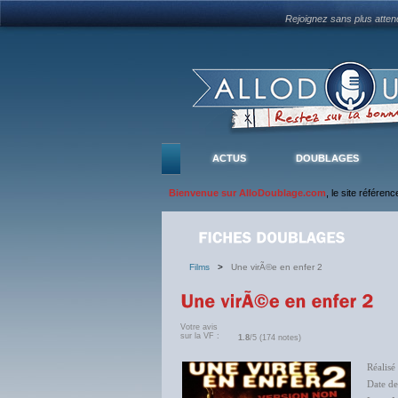
Rejoignez sans plus atte
ACTUS
DOUBLAGES
Bienvenue sur AlloDoublage.com
, le site référen
Films
>
Une virÃ©e en enfer 2
Votre avis
sur la VF :
1.8
/5 (174 notes)
Réalisé
Date d