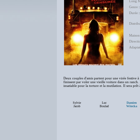
Long M
Genre
Durée
:
Distrib
The 
Maison
Directi
Adapta
Deux couples d'amis partent pour une virée festive à 
finissent par voler une vieille voiture dans un ranch. 
insatiable pour la torture et la mutilation. Il sera prêt
Sylvie
Luc
Damien
Jacob
Boulad
Witecka