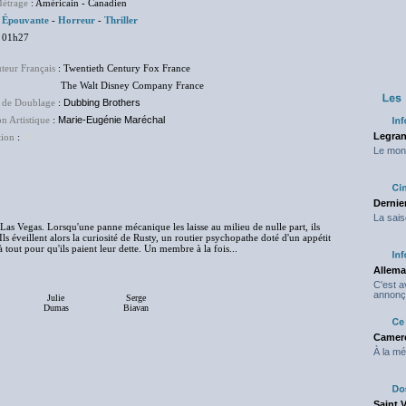
étrage
: Américain - Canadien
:
Épouvante
-
Horreur
-
Thriller
 01h27
uteur Français
: Twentieth Century Fox France
Walt Disney Company France
 de Doublage
:
Dubbing Brothers
on Artistique
:
Marie-Eugénie Maréchal
Legran
tion
:
NC
Le mond
Dernier
La sais
Las Vegas. Lorsqu'une panne mécanique les laisse au milieu de nulle part, ils
Ils éveillent alors la curiosité de Rusty, un routier psychopathe doté d'un appétit
 à tout pour qu'ils paient leur dette. Un membre à la fois...
Allema
C'est 
annonç
Julie
Serge
Dumas
Biavan
Camero
À la mé
Saint 