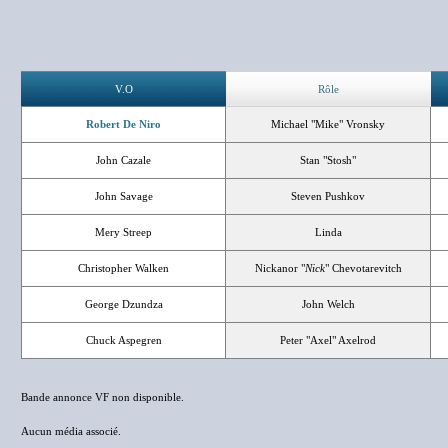
V.O
Rôle
Robert De Niro
Michael "Mike" Vronsky
John Cazale
Stan "Stosh"
John Savage
Steven Pushkov
Mery Streep
Linda
Christopher Walken
Nickanor "
Nick
" Chevotarevitch
George Dzundza
John Welch
Chuck Aspegren
Peter "Axel" Axelrod
Bande annonce VF non disponible.
Aucun média associé.