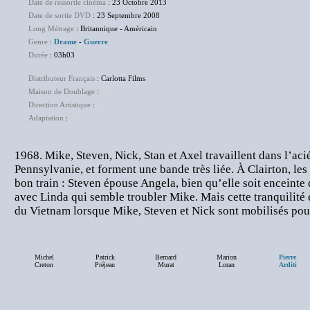
Date de ressortie cinéma
: 23 Octobre 2013
Date de sortie DVD
: 23 Septembre 2008
Long Métrage
: Britannique - Américain
Genre
:
Drame
-
Guerre
Durée
: 03h03
Distributeur Français
: Carlotta Films
Maison de Doublage
:
NC
Direction Artistique
:
NC
Adaptation
:
NC
1968. Mike, Steven, Nick, Stan et Axel travaillent dans l’aci
Pennsylvanie, et forment une bande très liée. À Clairton, les
bon train : Steven épouse Angela, bien qu’elle soit enceinte d
avec Linda qui semble troubler Mike. Mais cette tranquilité e
du Vietnam lorsque Mike, Steven et Nick sont mobilisés po
Michel
Patrick
Bernard
Marion
Pierre
Creton
Préjean
Murat
Loran
Arditi