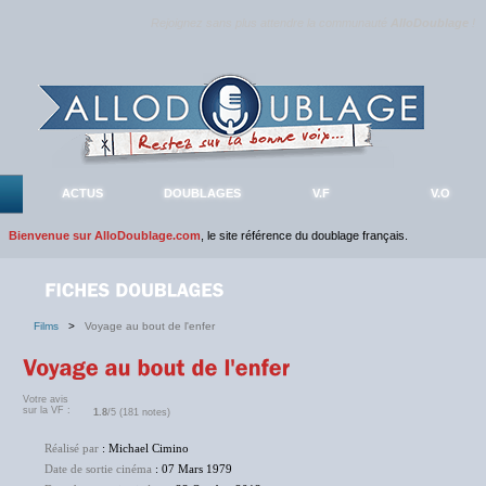
Rejoignez sans plus attendre la communauté
AlloDoublage
!
ACTUS
DOUBLAGES
V.F
V.O
Bienvenue sur AlloDoublage.com
, le site référence du doublage français.
Films
>
Voyage au bout de l'enfer
Votre avis
sur la VF :
1.8
/5 (181 notes)
Réalisé par
: Michael Cimino
Date de sortie cinéma
: 07 Mars 1979