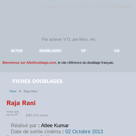
Rejoignez sans plus attendre la communauté
AlloDoublage
!
ACTUS
DOUBLAGES
V.F
V.O
Bienvenue sur AlloDoublage.com
, le site référence du doublage français.
Films
>
Raja Rani
Votre avis
sur la VF :
2.0
/5 (170 notes)
Réalisé par
: Atlee Kumar
Date de sortie cinéma
:
02 Octobre 2013