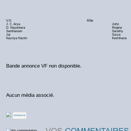
V.O
Rôle
J. C. Arya
John
D. Nayantara
Regina
Santhanam
Sarathy
Jai
Surya
Nazriya Nazim
Keerthana
Bande annonce VF non disponible.
Aucun média associé.
romance