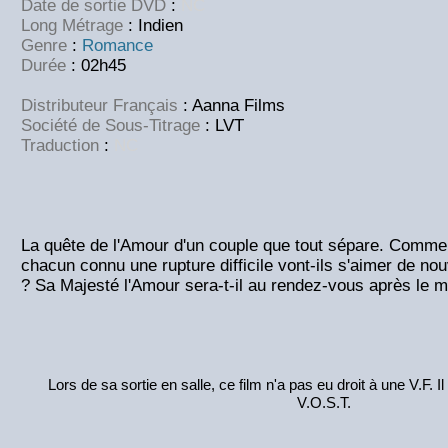
Date de sortie DVD
:
NC
Long Métrage
: Indien
Genre
:
Romance
Durée
: 02h45
Distributeur Français
: Aanna Films
Société de Sous-Titrage
: LVT
Traduction
:
NC
La quête de l'Amour d'un couple que tout sépare. Comme
chacun connu une rupture difficile vont-ils s'aimer de n
? Sa Majesté l'Amour sera-t-il au rendez-vous après le m
Lors de sa sortie en salle, ce film n'a pas eu droit à une V.F. I
V.O.S.T.