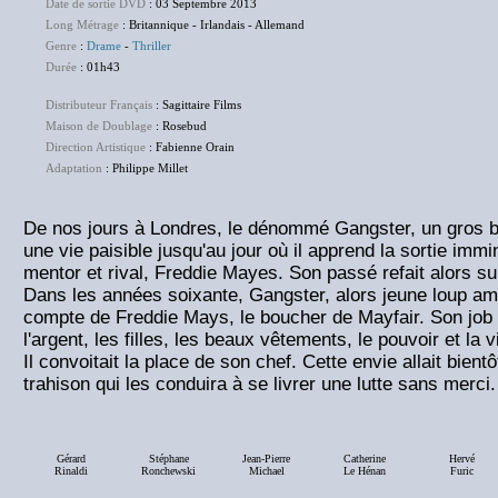
Date de sortie DVD
: 03 Septembre 2013
Long Métrage
: Britannique - Irlandais - Allemand
Genre
:
Drame
-
Thriller
Durée
: 01h43
Distributeur Français
: Sagittaire Films
Maison de Doublage
: Rosebud
Direction Artistique
: Fabienne Orain
Adaptation
: Philippe Millet
De nos jours à Londres, le dénommé Gangster, un gros b
une vie paisible jusqu'au jour où il apprend la sortie imm
mentor et rival, Freddie Mayes. Son passé refait alors su
Dans les années soixante, Gangster, alors jeune loup ambit
compte de Freddie Mays, le boucher de Mayfair. Son job lui
l'argent, les filles, les beaux vêtements, le pouvoir et la v
Il convoitait la place de son chef. Cette envie allait bien
trahison qui les conduira à se livrer une lutte sans merci.
Gérard
Stéphane
Jean-Pierre
Catherine
Hervé
Rinaldi
Ronchewski
Michael
Le Hénan
Furic