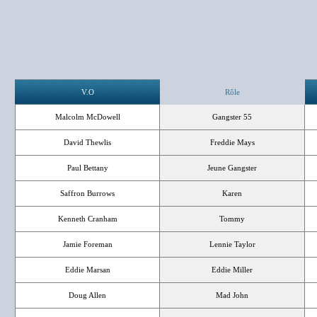
V.O
Rôle
Malcolm McDowell
Gangster 55
David Thewlis
Freddie Mays
Paul Bettany
Jeune Gangster
Saffron Burrows
Karen
Kenneth Cranham
Tommy
Jamie Foreman
Lennie Taylor
Eddie Marsan
Eddie Miller
Doug Allen
Mad John