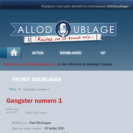
Rejoignez sans plus attendre la communauté
AlloDoublage
!
ACTUS
DOUBLAGES
V.F
Bienvenue sur AlloDoublage.com
, le site référence du doublage français.
Films
>
Gangster numero 1
Votre avis
sur la VF :
1.9
/5 (162 notes)
Réalisé par
: Paul McGuigan
Date de sortie cinéma
: 18 Juillet 2001