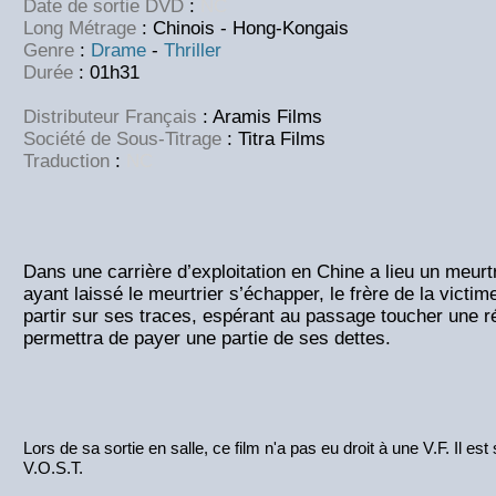
Date de sortie DVD
:
NC
Long Métrage
: Chinois - Hong-Kongais
Genre
:
Drame
-
Thriller
Durée
: 01h31
Distributeur Français
: Aramis Films
Société de Sous-Titrage
: Titra Films
Traduction
:
NC
Dans une carrière d’exploitation en Chine a lieu un meurt
ayant laissé le meurtrier s’échapper, le frère de la victim
partir sur ses traces, espérant au passage toucher une 
permettra de payer une partie de ses dettes.
Lors de sa sortie en salle, ce film n'a pas eu droit à une V.F. Il es
V.O.S.T.