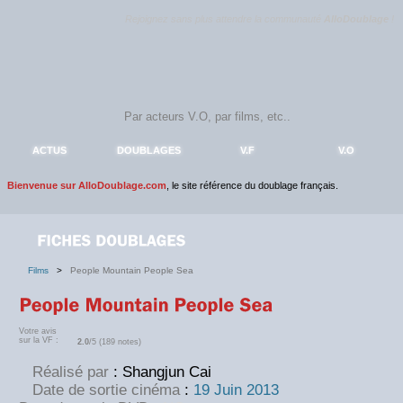
Rejoignez sans plus attendre la communauté
AlloDoublage
!
ACTUS
DOUBLAGES
V.F
V.O
Bienvenue sur AlloDoublage.com
, le site référence du doublage français.
Films
>
People Mountain People Sea
Votre avis
sur la VF :
2.0
/5 (189 notes)
Réalisé par
: Shangjun Cai
Date de sortie cinéma
:
19 Juin 2013