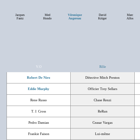
Jacques
Med
Véronique
David
Marc
Fantz
Hondo
Augereau
Krüger
Alfos
V.O
Rôle
Robert De Niro
Détective Mitch Preston
Eddie Murphy
Officier Trey Sellars
Rene Russo
Chase Renzi
T. J. Cross
ReRun
Pedro Damian
Ceasar Vargas
Frankie Faison
Lui-même