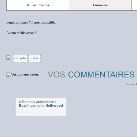
William Shatner
Lui-même
Bande annonce VF non disponible.
Aucun média associé.
comedie
policier
Soyez l
Définition précédente :
Bowfinger, roi d'Hollywood