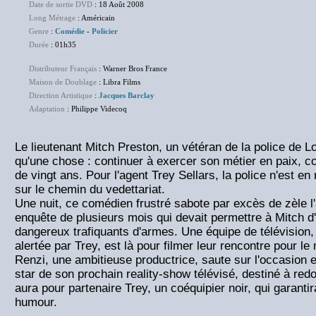
Date de sortie DVD
: 18 Août 2008
Long Métrage
: Américain
Genre
:
Comédie
-
Policier
Durée
: 01h35
Distributeur Français
: Warner Bros France
Maison de Doublage
: Libra Films
Direction Artistique
:
Jacques Barclay
Adaptation
: Philippe Videcoq
Le lieutenant Mitch Preston, un vétéran de la police de L
qu'une chose : continuer à exercer son métier en paix, co
de vingt ans. Pour l'agent Trey Sellars, la police n'est e
sur le chemin du vedettariat.
Une nuit, ce comédien frustré sabote par excès de zèle l
enquête de plusieurs mois qui devait permettre à Mitch 
dangereux trafiquants d'armes. Une équipe de télévisio
alertée par Trey, est là pour filmer leur rencontre pour l
Renzi, une ambitieuse productrice, saute sur l'occasion et
star de son prochain reality-show télévisé, destiné à redo
aura pour partenaire Trey, un coéquipier noir, qui garanti
humour.