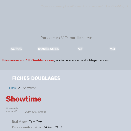
Rejoignez sans plus attendre la communauté
AlloDoublage
!
ACTUS
DOUBLAGES
V.F
V.O
Bienvenue sur AlloDoublage.com
, le site référence du doublage français.
Films
>
Showtime
Votre avis
sur la VF :
2.3
/5 (207 notes)
Réalisé par
: Tom Dey
Date de sortie cinéma
: 24 Avril 2002