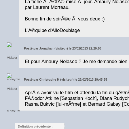
La fiche Ã Ã©tÃ© mise Ã jour. Amaury Nolasc
par Laurent Morteau.
Bonne fin de soirÃ©e Ã vous deux :)
L'Ã©quipe d'AlloDoublage
Posté par
Jonathan (visiteur) le 23/02/2013 22:29:56
Et pour Amaury Nolasco ? Je me demande bien qu
Posté par
Christophe H (visiteur) le 23/02/2013 19:45:55
AprÃ¨s avoir vu le film et attendu la fin du gÃ©n
FÃ©odor Atkine [Sebastian Koch], Diana Rudyche
Rasha Bukvic [lui-mÃªme] et Bernard Gabay [Co
Définition précédente :