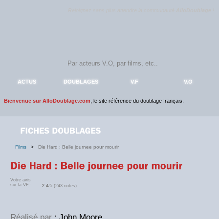
Rejoignez sans plus attendre la communauté
AlloDoublage
!
ACTUS
DOUBLAGES
V.F
V.O
Bienvenue sur AlloDoublage.com
, le site référence du doublage français.
Films
>
Die Hard : Belle journee pour mourir
Votre avis
sur la VF :
2.4
/5 (243 notes)
Réalisé par
: John Moore