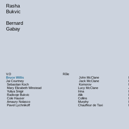
Rasha
Bukvic
Bernard
Gabay
V.O
Rôle
Bruce Willis
John McClane
Jai Courtney
Jack McClane
Sebastian Koch
Komorov
Mary Elizabeth Winstead
Lucy McClane
Yuliya Snigir
Irina
Radivoje Bukvic
Alik
Cole Hauser
Collins
Amaury Nolasco
Murphy
Pavel Lychnikoff
Chauffeur de Taxi