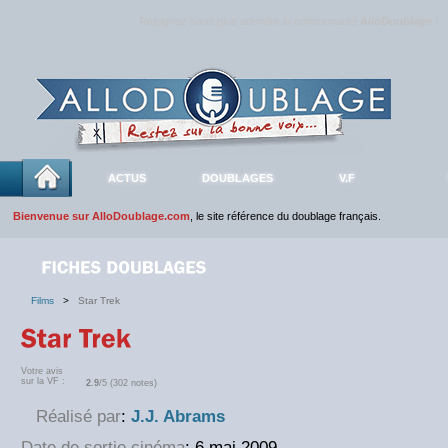
Rejoignez sans plus attendre la communauté
AlloDoublage
!
ACTUS
DOUBLAGES
V.F
Bienvenue sur AlloDoublage.com
, le site référence du doublage français.
Films
>
Star Trek
Votre avis
sur la VF :
2.9
/5 (302 notes)
Réalisé par
:
J.J. Abrams
Date de sortie cinéma
: 6 mai 2009