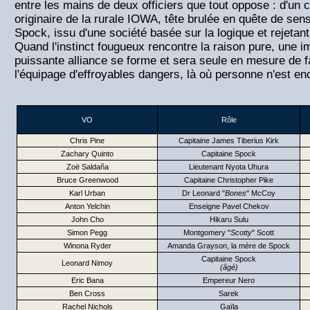
entre les mains de deux officiers que tout oppose : d'un 
originaire de la rurale IOWA, tête brulée en quête de sensa
Spock, issu d'une société basée sur la logique et rejetan
Quand l'instinct fougueux rencontre la raison pure, une 
puissante alliance se forme et sera seule en mesure de fa
l'équipage d'effroyables dangers, là où personne n'est en
VO
Rôle
Chris Pine
Capitaine James Tiberius Kirk
Zachary Quinto
Capitaine Spock
Zoë Saldaña
Lieutenant Nyota Uhura
Bruce Greenwood
Capitaine Christopher Pike
Karl Urban
Dr Leonard "
Bones
" McCoy
Anton Yelchin
Enseigne Pavel Chekov
John Cho
Hikaru Sulu
Simon Pegg
Montgomery "
Scotty
" Scott
Winona Ryder
Amanda Grayson, la mère de Spock
Capitaine Spock
Leonard Nimoy
(âgé)
Eric Bana
Empereur Nero
Ben Cross
Sarek
Rachel Nichols
Gaïla