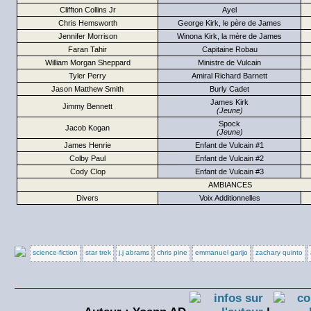
Cliffton Collins Jr
Ayel
Chris Hemsworth
George Kirk, le père de James
Jennifer Morrison
Winona Kirk, la mère de James
Faran Tahir
Capitaine Robau
William Morgan Sheppard
Ministre de Vulcain
Tyler Perry
Amiral Richard Barnett
Jason Matthew Smith
Burly Cadet
James Kirk
Jimmy Bennett
(Jeune)
Spock
Jacob Kogan
(Jeune)
James Henrie
Enfant de Vulcain #1
Colby Paul
Enfant de Vulcain #2
Cody Clop
Enfant de Vulcain #3
AMBIANCES
Divers
Voix Additionnelles
science-fiction
star trek
j.j abrams
chris pine
emmanuel garijo
zachary quinto