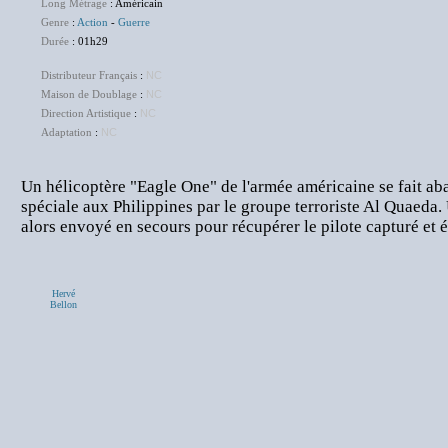
Long Métrage
: Américain
Genre
:
Action
-
Guerre
Durée
: 01h29
Distributeur Français
:
NC
Maison de Doublage
:
NC
Direction Artistique
:
NC
Adaptation
:
NC
Un hélicoptère "Eagle One" de l'armée américaine se fait ab
spéciale aux Philippines par le groupe terroriste Al Quaeda
alors envoyé en secours pour récupérer le pilote capturé et él
Hervé
Bellon