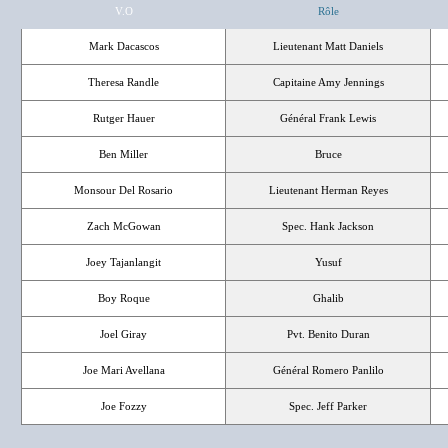
V.O
Rôle
Mark Dacascos
Lieutenant Matt Daniels
Theresa Randle
Capitaine Amy Jennings
Rutger Hauer
Général Frank Lewis
Ben Miller
Bruce
Monsour Del Rosario
Lieutenant Herman Reyes
Zach McGowan
Spec. Hank Jackson
Joey Tajanlangit
Yusuf
Boy Roque
Ghalib
Joel Giray
Pvt. Benito Duran
Joe Mari Avellana
Général Romero Panlilo
Joe Fozzy
Spec. Jeff Parker