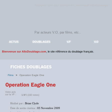
Rejoignez sans plus attendre la communauté
AlloDoublage
!
ACTUS
DOUBLAGES
V.F
V.O
Bienvenue sur AlloDoublage.com
, le site référence du doublage français.
Films
>
Operation Eagle One
Votre avis
sur la VF :
1.9
/5 (192 notes)
Réalisé par
: Brian Clyde
Date de sortie cinéma
: 03 Novembre 2009