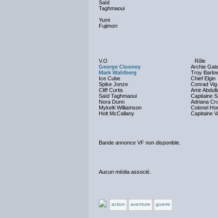
Saïd
Taghmaoui
Yumi
Fujimori
V.O
Rôle
George Clooney
Archie Gat
Mark Wahlberg
Troy Barlo
Ice Cube
Chief Elgin
Spike Jonze
Conrad Vig
Cliff Curtis
Amir Abdull
Saïd Taghmaoui
Capitaine S
Nora Dunn
Adriana Cr
Mykelti Williamson
Colonel Ho
Holt McCallany
Capitaine 
Bande annonce VF non disponible.
Aucun média associé.
action
aventure
guerre