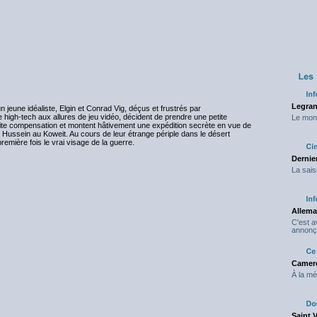
Legran
n jeune idéaliste, Elgin et Conrad Vig, déçus et frustrés par
 high-tech aux allures de jeu vidéo, décident de prendre une petite
Le mond
etite compensation et montent hâtivement une expédition secrète en vue de
 Hussein au Koweit. Au cours de leur étrange périple dans le désert
remière fois le vrai visage de la guerre.
Dernier
La sais
Allema
C'est 
annonç
Camero
À la mé
Saint 