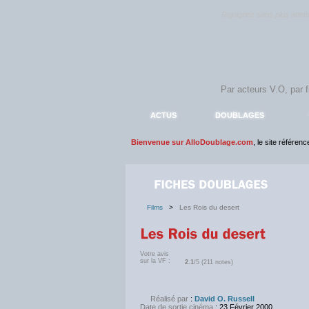
Rejoignez sans plus atte
ACTUS
DOUBLAGES
Bienvenue sur AlloDoublage.com
, le site référen
Films
>
Les Rois du desert
Votre avis
sur la VF :
2.1
/5 (211 notes)
Réalisé par
:
David O. Russell
Date de sortie cinéma
: 23 Février 2000