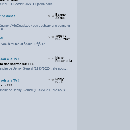
our du 14 Février 2024, Cupidon nous...
Bonne
01/01/2024
Annee
'équipe d'AlloDoublage vous souhaite une bonne et
e...
Joyeux
24/12/2023
Noel 2023
Noël à toutes et à tous! Déjà 12...
Harry
31/10/2023
Potter et la
e des secrets sur TF1
moire de Jenny Gérard (1933/2020), elle nous...
Harry
23/10/2023
Potter
t sur TF1
moire de Jenny Gérard (1933/2020), elle nous...