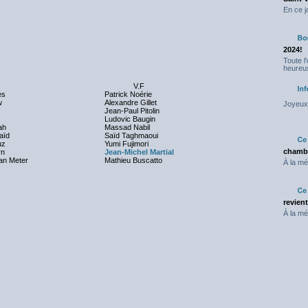
En ce j
2024!
Toute l
heureus
V.F
es
Patrick Noérie
w
Alexandre Gillet
Joyeux 
Jean-Paul Pitolin
Ludovic Baugin
ah
Massad Nabil
aïd
Saïd Taghmaoui
uz
Yumi Fujimori
chambr
rn
Jean-Michel Martial
Van Meter
Mathieu Buscatto
À la mé
revien
À la mé