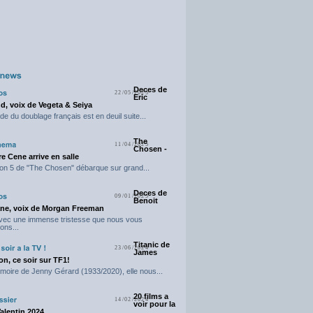
Deces de
22/05/2025
Eric
d, voix de Vegeta & Seiya
e du doublage français est en deuil suite...
The
11/04/2025
Chosen -
e Cene arrive en salle
on 5 de "The Chosen" débarque sur grand...
Deces de
09/01/2025
Benoit
ne, voix de Morgan Freeman
avec une immense tristesse que nous vous
ons...
Titanic de
23/06/2024
James
n, ce soir sur TF1!
moire de Jenny Gérard (1933/2020), elle nous...
20 films a
14/02/2024
voir pour la
Valentin 2024