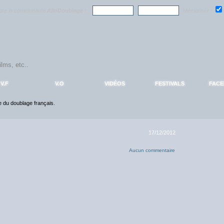
ndre la communauté
AlloDoublage
!
Mémoriser :
V.F
V.O
VIDÉOS
FESTIVALS
FAC
ce du doublage français.
17/12/2012
Aucun commentaire