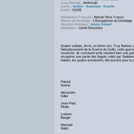
Long Métrage
: Américain
Genre
:
Action
-
Aventure
-
Guerre
Durée
: 01h55
Distributeur Français
: Warner Bros France
Maison de Doublage
: L'Européenne du Doublage
Direction Artistique
:
Jenny Gérard
Adaptation
: Lionel Deschoux
Quatre soldats, Archi, un béret vert, Troy Barlow, u
l'aboutissement de la Guerre du Golfe, cette guerre
revanche. Ils concluent qu'ils méritent bien une p
récupérer une partie des lingots volés par Saddam
irakien, les quatre aventuriers découvrent pour la p
Patrick
Noérie
Alexandre
Gillet
Jean-Paul
Pitolin
Ludovic
Baugin
Massad
Nabil