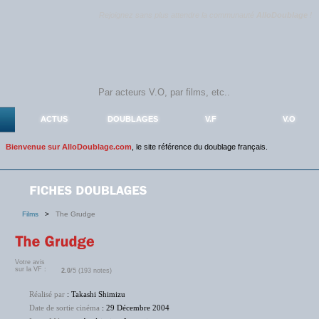
Rejoignez sans plus attendre la communauté
AlloDoublage
!
ACTUS
DOUBLAGES
V.F
V.O
Bienvenue sur AlloDoublage.com
, le site référence du doublage français.
Films
>
The Grudge
Votre avis
sur la VF :
2.0
/5 (193 notes)
Réalisé par
: Takashi Shimizu
Date de sortie cinéma
: 29 Décembre 2004