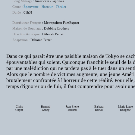
Long Métrage
: Américain - Japonais
Genre
:
Épouvante
-
Horreur
-
Thriller
Durée
: 01h31
Distributeur Français
: Metropolitan FilmExport
Maison de Doublage
: Dubbing Brothers
Direction Artistique
: Déborah Perret
Adaptation
: Déborah Perret
Dans ce qui paraît être une paisible maison de Tokyo se cach
épouvantables qui soient. Quiconque franchit le seuil de la 
par une malédiction qui ne tardera pas à le tuer dans un sent
Alors que le nombre de victimes augmente, une jeune Améric
brutalement confrontée à l'horreur de cette réalité. Pour elle,
temps d'ignorer ou de fuir, il faut comprendre pour avoir une
Claire
Bernard
Jean-Pierre
Barbara
Marie-Laure
Guyot
Gabay
Michael
Delsol
Dougnac