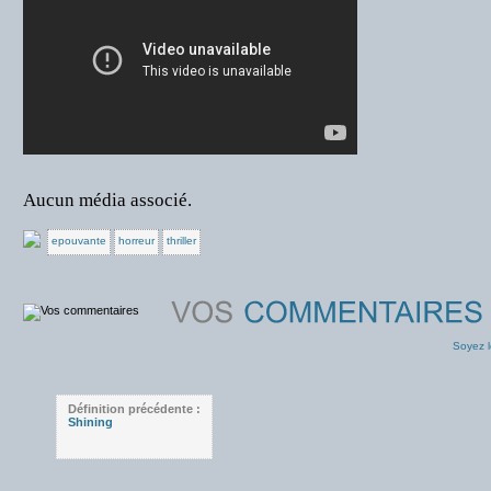
Aucun média associé.
epouvante
horreur
thriller
Soyez l
Définition précédente :
Shining