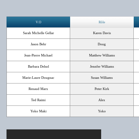
V.O
Rôle
Sarah Michelle Gellar
Karen Davis
Jason Behr
Doug
Jean-Pierre Michael
Matthew Williams
Barbara Delsol
Jennfer Williams
Marie-Laure Dougnac
Susan Williams
Renaud Marx
Peter Kirk
Ted Raimi
Alex
Yoko Maki
Yoko