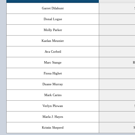
Garret Dilahunt
Donal Logue
Molly Parker
Kaelan Meunier
Ava Corbeil
Marc Stange
R
Fiona Highet
Duane Murray
Mark Carins
Verlyn Plowan
Marla J. Hayes
Kristin Sheperd
S