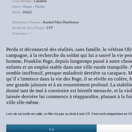
Long Métrage
: Canadien
Genre
:
Drame
-
Thriller
Durée
: 01h22
Distributeur Français
: Kanibal Films Distribution
Société de Sous-Titrage
:
LVT
Traduction
:
NC
Perdu et déconnecté des réalités, sans famille, le vétéran Oli
campagne, à la recherche du soldat qui lui a sauvé la vie pen
homme, Franklin Page, depuis longtemps passé à autre chos
enfants et un emploi stable dans une ville rurale tranquille.
semble inoffensif, presque maladroit derrière sa carapace. M
qu’il s’immisce dans la vie des Page, il se révèle en colère, fr
une grande jalousie et à un ressentiment profond. La stabilit
donné tant de mal à construire est bientôt menacée, et la vio
laissée derrière lui commence à réapparaître, planant à la fois
ville elle-même.
Lors de sa sortie en salle, ce film n'a pas eu droit à une V.F. Il est sorti uniquement en V.
V.O