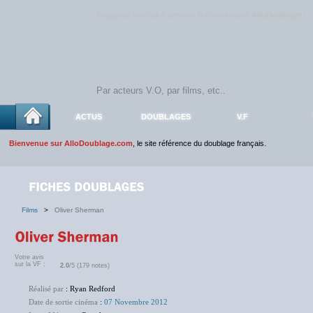
Rejoignez sans plus attendre la communauté
AlloDoublage
!
ACTUS
DOUBLAGES
V.F
Bienvenue sur AlloDoublage.com
, le site référence du doublage français.
Films
>
Oliver Sherman
Votre avis
sur la VF :
2.0
/5 (179 notes)
Réalisé par
: Ryan Redford
Date de sortie cinéma
:
07 Novembre 2012