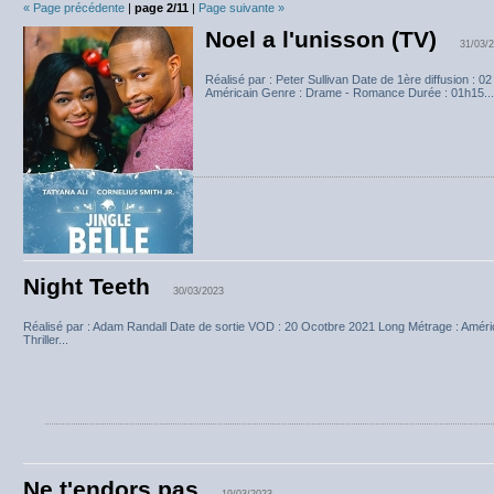
« Page précédente
|
page 2/11
|
Page suivante »
Noel a l'unisson (TV)
31/03/
Réalisé par : Peter Sullivan Date de 1ère diffusion : 
Américain Genre : Drame - Romance Durée : 01h15...
Night Teeth
30/03/2023
Réalisé par : Adam Randall Date de sortie VOD : 20 Ocotbre 2021 Long Métrage : Améric
Thriller...
Ne t'endors pas
19/03/2023