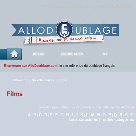
Rejoignez sans plus attendre la communauté
AlloDoublage
!
ACTUS
DOUBLAGES
V.F
Bienvenue sur AlloDoublage.com
, le site référence du doublage français.
Accueil
>
Fiches Doublages
> Films
Sélectionnez ci-dessous un caractère afin d'afficher les définitio
A
B
C
D
E
F
G
H
I
J
K
L
M
N
O
P
Q
R
S
T
|
|
|
|
|
|
|
|
|
|
|
|
|
|
|
|
|
|
|
|
Tous caractères
Toutes catégories
|