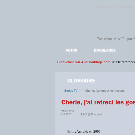
Rejoignez sans plus atte
ACTUS
DOUBLAGES
Bienvenue sur AlloDoublage.com
, le site référen
Series TV
>
Cherie, j'ai retreci les gosses
Votre avis
sur la VF :
2.0
/5 (183 notes)
Série
: Annulée en 2000