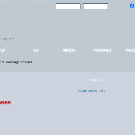
ndre la communauté
AlloDoublage
!
Mémoriser :
V.F
V.O
VIDÉOS
FESTIVALS
FAC
ce du doublage français.
19/06/2012
Aucun commentaire