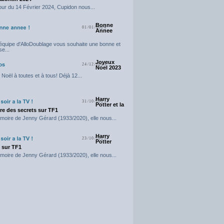
our du 14 Février 2024, Cupidon nous...
Bonne
01/01/2024
Annee
'équipe d'AlloDoublage vous souhaite une bonne et
e...
Joyeux
24/12/2023
Noel 2023
Noël à toutes et à tous! Déjà 12...
Harry
31/10/2023
Potter et la
e des secrets sur TF1
moire de Jenny Gérard (1933/2020), elle nous...
Harry
23/10/2023
Potter
t sur TF1
moire de Jenny Gérard (1933/2020), elle nous...