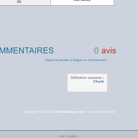
(8)
0
avis
Soyez le premier à rédiger un commentaire !
Définition suivante :
Chuck
Copyright © 2011-2021
AlloDoublage.com
- Tous droits réservés
Une création :