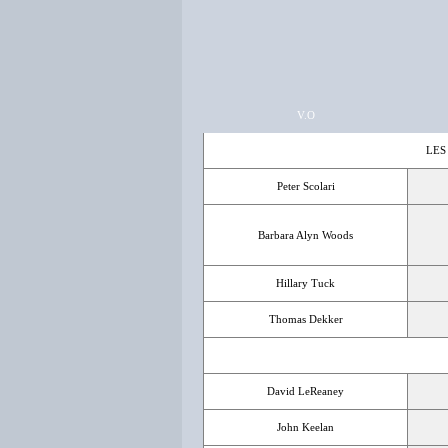
V.O
LES
Peter Scolari
Barbara Alyn Woods
Hillary Tuck
Thomas Dekker
David LeReaney
John Keelan