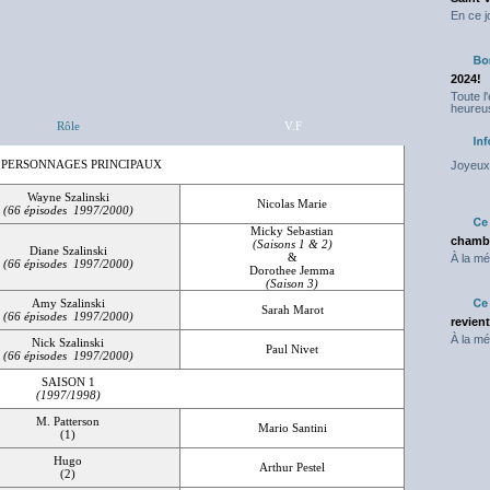
En ce j
2024!
Toute l
heureus
Rôle
V.F
 PERSONNAGES PRINCIPAUX
Joyeux 
Wayne Szalinski
Nicolas Marie
(66 épisodes 1997/2000)
Micky Sebastian
chambr
(Saisons 1 & 2)
Diane Szalinski
&
À la mé
(66 épisodes 1997/2000)
Dorothee Jemma
(Saison 3)
Amy Szalinski
Sarah Marot
(66 épisodes 1997/2000)
revien
À la mé
Nick Szalinski
Paul Nivet
(66 épisodes 1997/2000)
SAISON 1
(1997/1998)
M. Patterson
Mario Santini
(1)
Hugo
Arthur Pestel
(2)