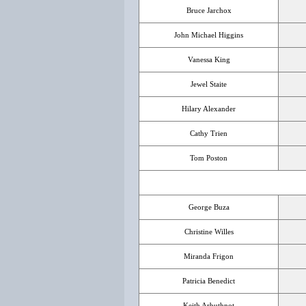
Bruce Jarchox
John Michael Higgins
Vanessa King
Jewel Staite
Hilary Alexander
Cathy Trien
Tom Poston
George Buza
Christine Willes
Miranda Frigon
Patricia Benedict
Keith Arbuthnot