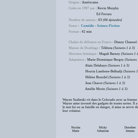
Origine
: Américaine
Créée en 1997 par
: Kevin Murphy
Ed Ferrara
Nombre de saisons
: 03
(66 épisodes)
Genre
:
Comédie
-
Science-Fiction
Format
: 42 min
Chaîne de diffusion en France
: Disney Channe
Maison de Doublage
: Télétota
(Saisons 1 à 3)
Direction Artistique
: Magali Barney
(Saisons 1 
Adaptation
: Marie-Dominique Bergey
(Saisons 
Alain Delahaye
(Saisons 1 à 3)
Houria Lamhene-Belhadji
(Saisons 1
Hélène Bourdel
(Saisons 1 à 3)
Jean Chavot
(Saisons 1 à 3)
Amélie Morin
(Saisons 1 à 3)
Wayne Szalinski vit dans le Colorado avec sa femme 
Wayne aime inventé des gadgets de toutes sortes. Il 
le met lui ou sa famille en danger, il aime se servir d
leur créateur.
Nicolas
Micky
Dorothee
Marie
Sebastian
Jemma