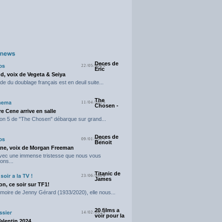
Deces de
22/05/2025
Eric
d, voix de Vegeta & Seiya
e du doublage français est en deuil suite...
The
11/04/2025
Chosen -
e Cene arrive en salle
on 5 de "The Chosen" débarque sur grand...
Deces de
09/01/2025
Benoit
ne, voix de Morgan Freeman
avec une immense tristesse que nous vous
ons...
Titanic de
23/06/2024
James
n, ce soir sur TF1!
moire de Jenny Gérard (1933/2020), elle nous...
20 films a
14/02/2024
voir pour la
Valentin 2024