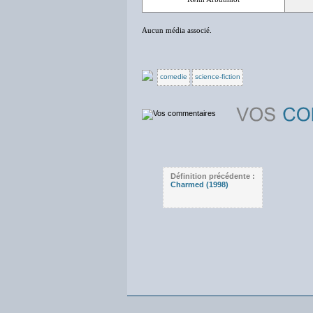
Aucun média associé.
comedie
science-fiction
Définition précédente :
Charmed (1998)