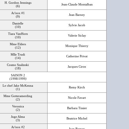
H. Gordon Jennings
Jean-Claude Montalban
(6)
Ar'nox #1
Jean Barney
(9)
Danielle
Sylvie Jacob
(10)
Tiara VanHorn
Valerie Siclay
(10)
Mme Elders
Monique Thierry
(12)
Mlle Trudi
Catherine Privat
(14)
Cosmo Szalinski
Jacques Ciron
(18)
SAISON 2
(1998/1999)
Le chef Jake McKenna
Remy Kirch
(1)
Mme Gotteramerding
Nicole Favart
(2)
Veronica
Barbara Tissier
(2)
Juge Alma
Beatrice Michel
(3)
Ar'nox #2
Jean Barney