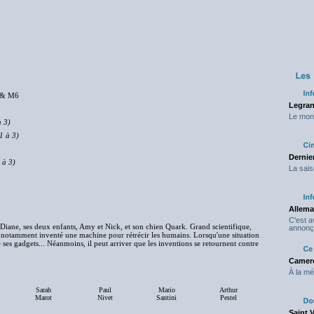
l & M6
Legran
Le mond
à 3)
1 à 3)
Dernier
 à 3)
La sais
Allema
C'est 
Diane, ses deux enfants, Amy et Nick, et son chien Quark. Grand scientifique,
annonç
a notamment inventé une machine pour rétrécir les humains. Lorsqu'une situation
e ses gadgets... Néanmoins, il peut arriver que les inventions se retournent contre
Camero
À la mé
Sarah
Paul
Mario
Arthur
Marot
Nivet
Santini
Pestel
Saint 