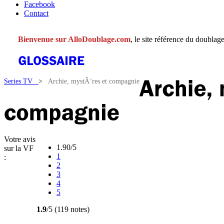
Facebook
Contact
Bienvenue sur AlloDoublage.com
, le site référence du doublage
Series TV
>
Archie, mystÃ¨res et compagnie
Votre avis
1.90/5
sur la VF
1
:
2
3
4
5
1.9
/5 (119 notes)