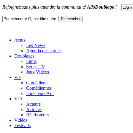
Rejoignez sans plus attendre la communauté
AlloDoublage
!
Actus
Les News
Agenda des sorties
Doublages
Films
Séries TV
Jeux Vidéos
V.F
Comédiens
Comédiennes
Directeurs Art.
V.O
Acteurs
Actrices
Réalisateurs
Vidéos
Festivals