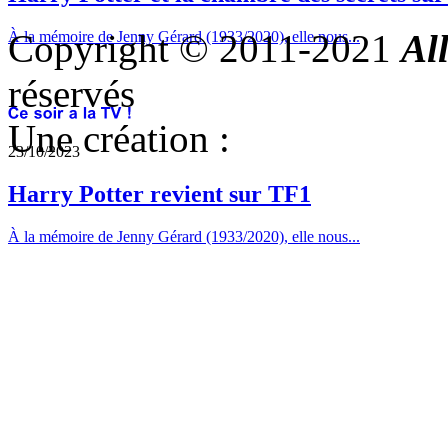
Copyright © 2011-2021
Al
À la mémoire de Jenny Gérard (1933/2020), elle nous...
réservés
Une création :
23/10/2023
Harry Potter revient sur TF1
À la mémoire de Jenny Gérard (1933/2020), elle nous...