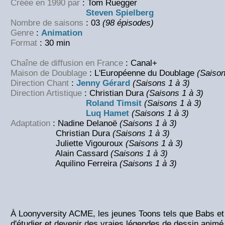
Créée en 1990 par
: Tom Ruegger
Steven Spielberg
Nombre de saisons
: 03
(98 épisodes)
Genre
:
Animation
Format
: 30 min
Chaîne de diffusion en France
: Canal+
Maison de Doublage
: L'Européenne du Doublage
(Saison
Direction Chant
:
Jenny Gérard
(Saisons 1 à 3)
Direction Artistique
: Christian Dura
(Saisons 1 à 3)
Roland Timsit
(Saisons 1 à 3)
Luq Hamet
(Saisons 1 à 3)
Adaptation
: Nadine Delanoë
(Saisons 1 à 3)
Christian Dura
(Saisons 1 à 3)
Juliette Vigouroux
(Saisons 1 à 3)
Alain Cassard
(Saisons 1 à 3)
Aquilino Ferreira
(Saisons 1 à 3)
À Loonyversity ACME, les jeunes Toons tels que Babs et
d'étudier et devenir des vraies légendes de dessin anim