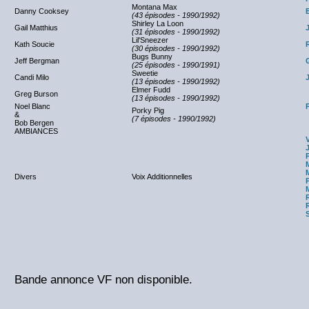
Montana Max
Danny Cooksey
(43 épisodes - 1990/1992)
Shirley La Loon
Gail Matthius
(31 épisodes - 1990/1992)
Lil'Sneezer
Kath Soucie
(30 épisodes - 1990/1992)
Bugs Bunny
Jeff Bergman
(25 épisodes - 1990/1991)
Sweetie
Candi Milo
(13 épisodes - 1990/1992)
Elmer Fudd
Greg Burson
(13 épisodes - 1990/1992)
Noel Blanc
Porky Pig
&
(7 épisodes - 1990/1992)
Bob Bergen
AMBIANCES
Divers
Voix Additionnelles
Bande annonce VF non disponible.