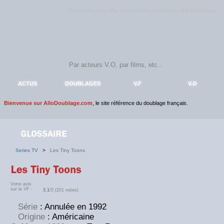
Rejoignez sans plus attendre la communauté
AlloDoublage
!
ACTUS
DOUBLAGES
V.F
V.O
Bienvenue sur AlloDoublage.com
, le site référence du doublage français.
Series TV
>
Les Tiny Toons
Votre avis
sur la VF :
3.1
/5 (201 notes)
Série
: Annulée en 1992
Origine
: Américaine