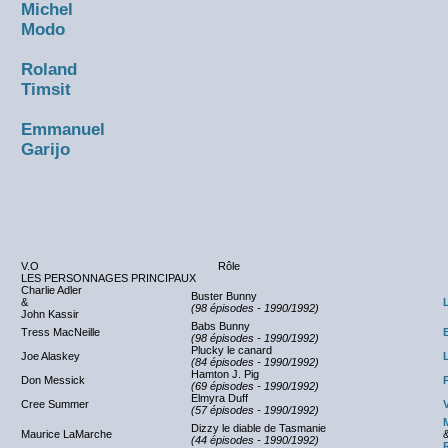
Michel
Modo
Roland
Timsit
Emmanuel
Garijo
V.O
Rôle
LES PERSONNAGES PRINCIPAUX
Charlie Adler
Buster Bunny
&
(98 épisodes - 1990/1992)
John Kassir
Babs Bunny
Tress MacNeille
(98 épisodes - 1990/1992)
Plucky le canard
Joe Alaskey
(84 épisodes - 1990/1992)
Hamton J. Pig
Don Messick
(69 épisodes - 1990/1992)
Elmyra Duff
Cree Summer
(57 épisodes - 1990/1992)
Dizzy le diable de Tasmanie
Maurice LaMarche
(44 épisodes - 1990/1992)