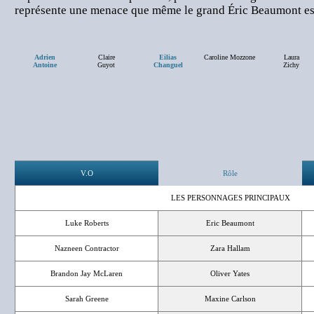
représente une menace que même le grand Éric Beaumont est
Adrien
Claire
Eilias
Caroline Mozzone
Laura
Antoine
Guyot
Changuel
Zichy
V.O
Rôle
LES PERSONNAGES PRINCIPAUX
Luke Roberts
Eric Beaumont
Nazneen Contractor
Zara Hallam
Brandon Jay McLaren
Oliver Yates
Sarah Greene
Maxine Carlson