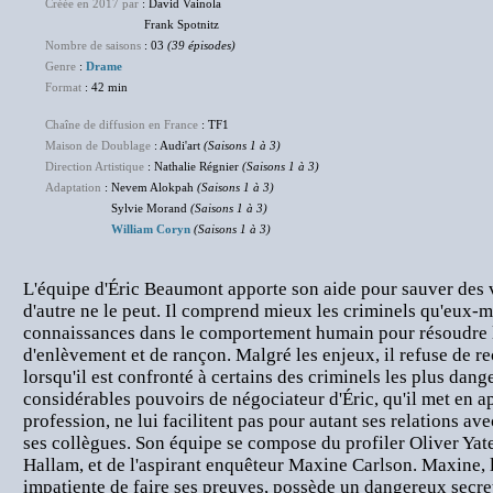
Créée en 2017 par
: David Vainola
Frank Spotnitz
Nombre de saisons
: 03
(39 épisodes)
Genre
:
Drame
Format
: 42 min
Chaîne de diffusion en France
: TF1
Maison de Doublage
: Audi'art
(Saisons 1 à 3)
Direction Artistique
: Nathalie Régnier
(Saisons 1 à 3)
Adaptation
: Nevem Alokpah
(Saisons 1 à 3)
Sylvie Morand
(Saisons 1 à 3)
William Coryn
(Saisons 1 à 3)
L'équipe d'Éric Beaumont apporte son aide pour sauver des
d'autre ne le peut. Il comprend mieux les criminels qu'eux-m
connaissances dans le comportement humain pour résoudre les
d'enlèvement et de rançon. Malgré les enjeux, il refuse de r
lorsqu'il est confronté à certains des criminels les plus da
considérables pouvoirs de négociateur d'Éric, qu'il met en a
profession, ne lui facilitent pas pour autant ses relations ave
ses collègues. Son équipe se compose du profiler Oliver Yates
Hallam, et de l'aspirant enquêteur Maxine Carlson. Maxine, l
impatiente de faire ses preuves, possède un dangereux secret