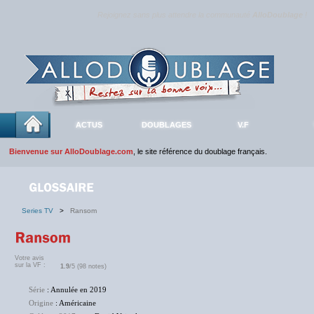
Rejoignez sans plus attendre la communauté
AlloDoublage
!
ACTUS
DOUBLAGES
V.F
Bienvenue sur AlloDoublage.com
, le site référence du doublage français.
Series TV
>
Ransom
Votre avis
sur la VF :
1.9
/5 (98 notes)
Série
: Annulée en 2019
Origine
: Américaine