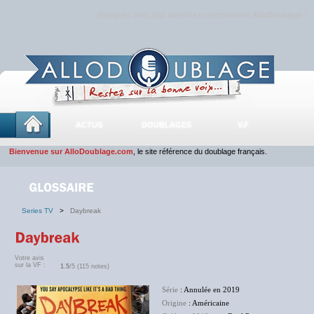
Rejoignez sans plus attendre la communauté
AlloDoublage
!
ACTUS
DOUBLAGES
V.F
Bienvenue sur AlloDoublage.com
, le site référence du doublage français.
Series TV
>
Daybreak
Votre avis
sur la VF :
1.5
/5 (115 notes)
Série
: Annulée en 2019
Origine
: Américaine