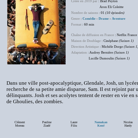
Créée en 2019 par
: Brad Peyton
Aron Eli Coleitte
Nombre de saisons
: 01
(10 épisodes)
Genre
:
Comédie
-
Drame
-
Aventure
Format
: 60 min
Chaîne de diffusion en France
: Netflix France
Maison de Doublage
: Cinéphase
(Saison 1)
Direction Artistique
: Michèle Dorge
(Saison 1
Adaptation
: Audrey Bernière
(Saison 1)
Lucille Dumoulin
(Saison 1)
Dans une ville post-apocalyptique, Glendale, Josh, un lycéen
recherche de sa petite amie disparue, Sam. Il est rejoint pa
délinquants. Josh et ses acolytes tentent de rester en vie en
de Ghoulies, des zombies.
Clément
Pauline
Laure
Namakan
Nicolas
Moreau
Ziadé
Filiu
Koné
Hardy