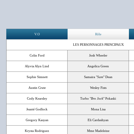
V.O
Rôle
LES PERSONNAGES PRINCIPAUX
Colin Ford
Josh Wheeler
Alyvia Alyn Lind
Angelica Green
Sophie Simnett
Samaira "
Sam
" Dean
Austin Crute
Wesley Fists
Cody Kearsley
Turbo "
Bro Jock
" Pokaski
Jeanté Godlock
Mona Lisa
Gregory Kasyan
Eli Cardashyan
Krysta Rodriguez
Mme Madeleine