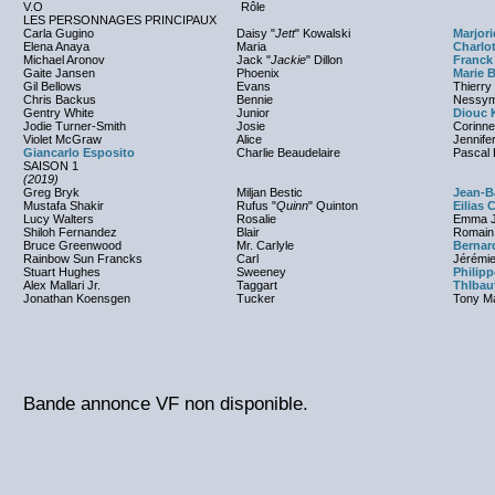
V.O
Rôle
LES PERSONNAGES PRINCIPAUX
Carla Gugino
Daisy "
Jett
" Kowalski
Marjori
Elena Anaya
Maria
Charlo
Michael Aronov
Jack "
Jackie
" Dillon
Franck
Gaite Jansen
Phoenix
Marie 
Gil Bellows
Evans
Thierr
Chris Backus
Bennie
Nessym
Gentry White
Junior
Diouc
Jodie Turner-Smith
Josie
Corinne
Violet McGraw
Alice
Jennife
Giancarlo Esposito
Charlie Beaudelaire
Pascal 
SAISON 1
(2019)
Greg Bryk
Miljan Bestic
Jean-B
Mustafa Shakir
Rufus "
Quinn
" Quinton
Eilias
Lucy Walters
Rosalie
Emma 
Shiloh Fernandez
Blair
Romain 
Bruce Greenwood
Mr. Carlyle
Bernar
Rainbow Sun Francks
Carl
Jérémi
Stuart Hughes
Sweeney
Philip
Alex Mallari Jr.
Taggart
ThIbaut
Jonathan Koensgen
Tucker
Tony M
Bande annonce VF non disponible.