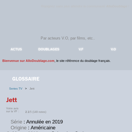
Rejoignez sans plus attendre la communauté
AlloDoublage
!
ACTUS
DOUBLAGES
V.F
V.O
Bienvenue sur AlloDoublage.com
, le site référence du doublage français.
Series TV
>
Jett
Votre avis
sur la VF :
2.1
/5 (149 notes)
Série
: Annulée en 2019
Origine
: Américaine