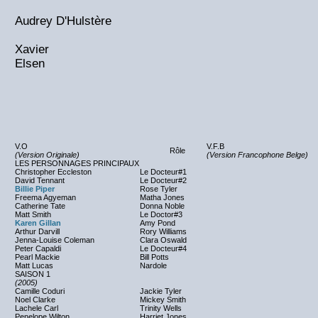
Audrey D'Hulstère
Xavier
Elsen
V.O
V.F.B
Rôle
(Version Originale)
(Version Francophone Belge)
LES PERSONNAGES PRINCIPAUX
Christopher Eccleston
Le Docteur#1
David Tennant
Le Docteur#2
Billie Piper
Rose Tyler
Freema Agyeman
Matha Jones
Catherine Tate
Donna Noble
Matt Smith
Le Doctor#3
Karen Gillan
Amy Pond
Arthur Darvill
Rory Williams
Jenna-Louise Coleman
Clara Oswald
Peter Capaldi
Le Docteur#4
Pearl Mackie
Bill Potts
Matt Lucas
Nardole
SAISON 1
(2005)
Camille Coduri
Jackie Tyler
Noel Clarke
Mickey Smith
Lachele Carl
Trinity Wells
Penelope Wilton
Harriet Jones