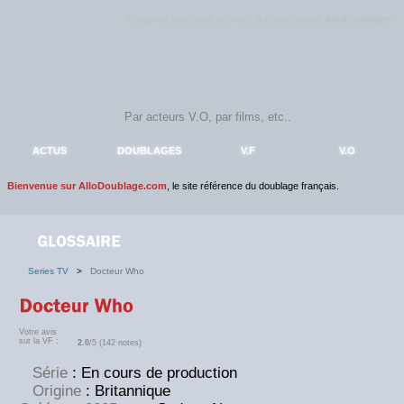
Rejoignez sans plus attendre la communauté
AlloDoublage
!
ACTUS
DOUBLAGES
V.F
V.O
Bienvenue sur AlloDoublage.com
, le site référence du doublage français.
Series TV
>
Docteur Who
Votre avis
sur la VF :
2.0
/5 (142 notes)
Série
: En cours de production
Origine
: Britannique