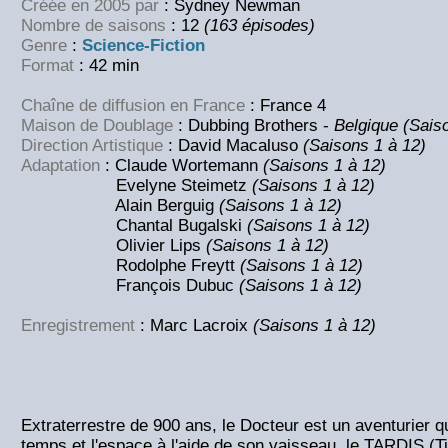
Créée en 2005 par
: Sydney Newman
Nombre de saisons
: 12
(163 épisodes)
Genre
:
Science-Fiction
Format
: 42 min
Chaîne de diffusion en France
: France 4
Maison de Doublage
: Dubbing Brothers -
Belgique (Sais
Direction Artistique
: David Macaluso
(Saisons 1 à 12)
Adaptation
: Claude Wortemann
(Saisons 1 à 12)
Evelyne Steimetz
(Saisons 1 à 12)
Alain Berguig
(Saisons 1 à 12)
Chantal Bugalski
(Saisons 1 à 12)
Olivier Lips
(Saisons 1 à 12)
Rodolphe Freytt
(Saisons 1 à 12)
François Dubuc
(Saisons 1 à 12)
Enregistrement
: Marc Lacroix
(Saisons 1 à 12)
Extraterrestre de 900 ans, le Docteur est un aventurier q
temps et l'espace à l'aide de son vaisseau, le TARDIS (T