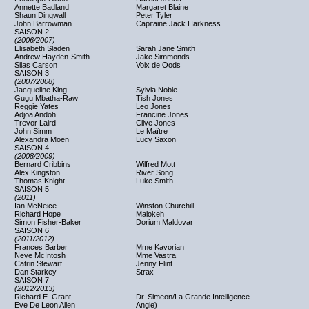
Annette Badland
Margaret Blaine
Shaun Dingwall
Peter Tyler
John Barrowman
Capitaine Jack Harkness
SAISON 2
(2006/2007)
Elisabeth Sladen
Sarah Jane Smith
Andrew Hayden-Smith
Jake Simmonds
Silas Carson
Voix de Oods
SAISON 3
(2007/2008)
Jacqueline King
Sylvia Noble
Gugu Mbatha-Raw
Tish Jones
Reggie Yates
Leo Jones
Adjoa Andoh
Francine Jones
Trevor Laird
Clive Jones
John Simm
Le Maître
Alexandra Moen
Lucy Saxon
SAISON 4
(2008/2009)
Bernard Cribbins
Wilfred Mott
Alex Kingston
River Song
Thomas Knight
Luke Smith
SAISON 5
(2011)
Ian McNeice
Winston Churchill
Richard Hope
Malokeh
Simon Fisher-Baker
Dorium Maldovar
SAISON 6
(2011/2012)
Frances Barber
Mme Kavorian
Neve McIntosh
Mme Vastra
Catrin Stewart
Jenny Flint
Dan Starkey
Strax
SAISON 7
(2012/2013)
Richard E. Grant
Dr. Simeon/La Grande Intelligence
Eve De Leon Allen
Angie)