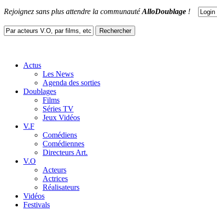
Rejoignez sans plus attendre la communauté
AlloDoublage
!
Actus
Les News
Agenda des sorties
Doublages
Films
Séries TV
Jeux Vidéos
V.F
Comédiens
Comédiennes
Directeurs Art.
V.O
Acteurs
Actrices
Réalisateurs
Vidéos
Festivals