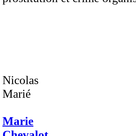
Nicolas
Marié
Marie
Chevalot