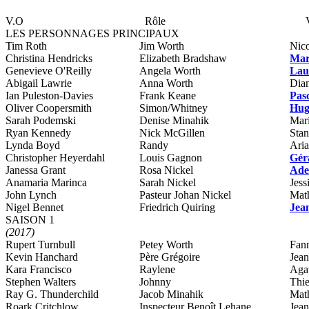
V.O
Rôle
LES PERSONNAGES PRINCIPAUX
Tim Roth
Jim Worth
Nico
Christina Hendricks
Elizabeth Bradshaw
Mar
Genevieve O'Reilly
Angela Worth
Lau
Abigail Lawrie
Anna Worth
Dian
Ian Puleston-Davies
Frank Keane
Pas
Oliver Coopersmith
Simon/Whitney
Hug
Sarah Podemski
Denise Minahik
Mar
Ryan Kennedy
Nick McGillen
Stan
Lynda Boyd
Randy
Ari
Christopher Heyerdahl
Louis Gagnon
Gér
Janessa Grant
Rosa Nickel
Adel
Anamaria Marinca
Sarah Nickel
Jess
John Lynch
Pasteur Johan Nickel
Math
Nigel Bennet
Friedrich Quiring
Jea
SAISON 1
(2017)
Rupert Turnbull
Petey Worth
Fan
Kevin Hanchard
Père Grégoire
Jean
Kara Francisco
Raylene
Aga
Stephen Walters
Johnny
Thie
Ray G. Thunderchild
Jacob Minahik
Math
Roark Critchlow
Inspecteur Benoît Lehane
Jean