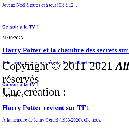
Joyeux Noël à toutes et à tous! Déjà 12...
31/10/2023
Harry Potter et la chambre des secrets su
Copyright © 2011-2021
Al
À la mémoire de Jenny Gérard (1933/2020), elle nous...
réservés
Une création :
23/10/2023
Harry Potter revient sur TF1
À la mémoire de Jenny Gérard (1933/2020), elle nous...