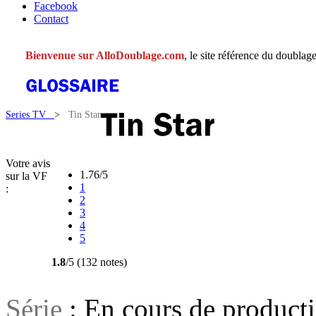
Facebook
Contact
Bienvenue sur AlloDoublage.com
, le site référence du doublage
Series TV
>
Tin Star
Votre avis
1.76/5
sur la VF
1
:
2
3
4
5
1.8
/5 (132 notes)
Série
: En cours de product