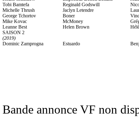
Tobi Bamtefa
Reginald Godswill
Nico
Michelle Thrush
Jaclyn Letendre
Laur
George Tchortov
Boner
Vin
Mike Kovac
McMoney
Gré
Leanne Best
Helen Brown
Hélè
SAISON 2
(2019)
Dominic Zamprogna
Estuardo
Benj
Bande annonce VF non disp