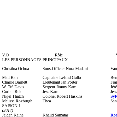
V.O
Rôle
LES PERSONNAGES PRINCIPAUX
Christina Ochoa
Sous-Officier Nora Madani
Van
Matt Barr
Capitaine Leland Gallo
Ben
Charlie Barnett
Lieutenant Ian Porter
Fra
W. Tré Davis
Sergent Jimmy Kam
Jér
Corbin Reid
Jess Kam
Jes
Nigel Thatch
Colonel Robert Haskins
Syl
Melissa Roxburgh
Thea
San
SAISON 1
(2017)
Jaiden Kaine
Khalid Samatar
Rod