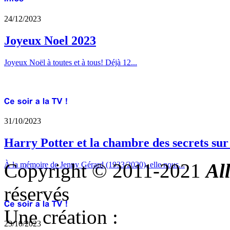
24/12/2023
Joyeux Noel 2023
Joyeux Noël à toutes et à tous! Déjà 12...
31/10/2023
Harry Potter et la chambre des secrets su
Copyright © 2011-2021
Al
À la mémoire de Jenny Gérard (1933/2020), elle nous...
réservés
Une création :
23/10/2023