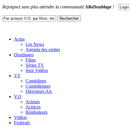
Rejoignez sans plus attendre la communauté
AlloDoublage
!
Actus
Les News
Agenda des sorties
Doublages
Films
Séries TV
Jeux Vidéos
V.F
Comédiens
Comédiennes
Directeurs Art.
V.O
Acteurs
Actrices
Réalisateurs
Vidéos
Festivals