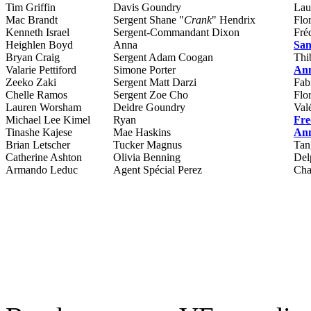
Tim Griffin
Davis Goundry
Lau
Mac Brandt
Sergent Shane "
Crank
" Hendrix
Flo
Kenneth Israel
Sergent-Commandant Dixon
Fré
Heighlen Boyd
Anna
San
Bryan Craig
Sergent Adam Coogan
Thi
Valarie Pettiford
Simone Porter
Ann
Zeeko Zaki
Sergent Matt Darzi
Fab
Chelle Ramos
Sergent Zoe Cho
Flo
Lauren Worsham
Deidre Goundry
Val
Michael Lee Kimel
Ryan
Fre
Tinashe Kajese
Mae Haskins
Ann
Brian Letscher
Tucker Magnus
Tan
Catherine Ashton
Olivia Benning
Del
Armando Leduc
Agent Spécial Perez
Cha