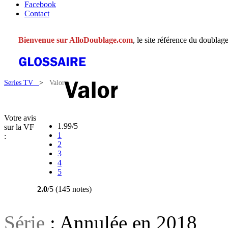
Facebook
Contact
Bienvenue sur AlloDoublage.com
, le site référence du doublage
Series TV
>
Valor
Votre avis
1.99/5
sur la VF
1
:
2
3
4
5
2.0
/5 (145 notes)
Série
: Annulée en 2018