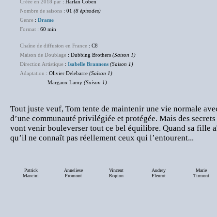
Créée en 2018 par
: Harlan Coben
Nombre de saisons
: 01
(8 épisodes)
Genre
:
Drame
Format
: 60 min
Chaîne de diffusion en France
: C8
Maison de Doublage
: Dubbing Brothers
(Saison 1)
Direction Artistique
:
Isabelle Brannens
(Saison 1)
Adaptation
: Olivier Delebarre
(Saison 1)
Margaux Lamy
(Saison 1)
Tout juste veuf, Tom tente de maintenir une vie normale avec
d’une communauté privilégiée et protégée. Mais des secret
vont venir bouleverser tout ce bel équilibre. Quand sa fille a
qu’il ne connaît pas réellement ceux qui l’entourent...
Patrick
Anneliese
Vincent
Audrey
Marie
Mancini
Fromont
Ropion
Fleurot
Tirmont