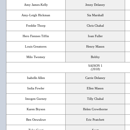
Amy James-Kelly
Jenny Delaney
Amy-Leigh Hickman
Sia Marshall
Freddie Thorp
Chris Chahal
Hero Fiennes Tiffin
Ioan Fuller
Louis Greatorex
Henry Mason
Milo Twomey
Bobby
SAISON 1
(2018)
Isabelle Allen
Carrie Delaney
India Fowler
Ellen Mason
Imogen Gurney
Tilly Chahal
Karen Bryson
Helen Crowthorne
Ben Onwukwe
Eric Pratchett