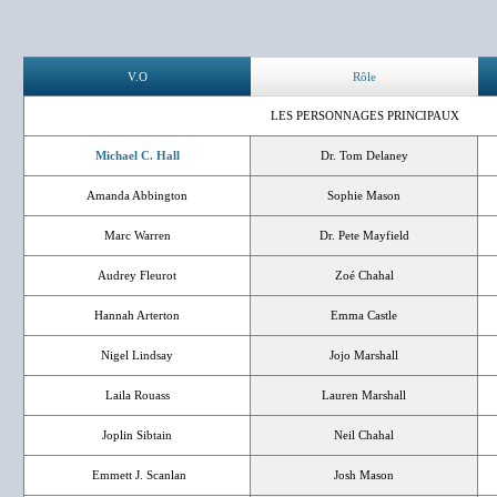
V.O
Rôle
LES PERSONNAGES PRINCIPAUX
Michael C. Hall
Dr. Tom Delaney
Amanda Abbington
Sophie Mason
Marc Warren
Dr. Pete Mayfield
Audrey Fleurot
Zoé Chahal
Hannah Arterton
Emma Castle
Nigel Lindsay
Jojo Marshall
Laila Rouass
Lauren Marshall
Joplin Sibtain
Neil Chahal
Emmett J. Scanlan
Josh Mason