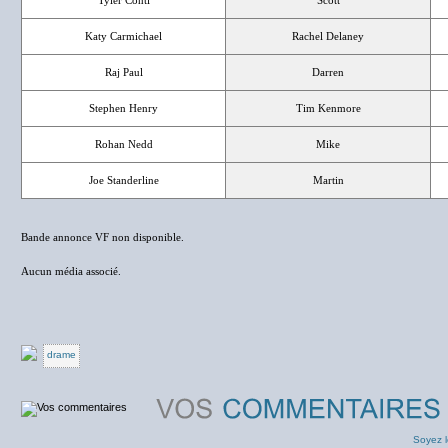
Tyler Conti
Scott
Katy Carmichael
Rachel Delaney
Raj Paul
Darren
Stephen Henry
Tim Kenmore
Rohan Nedd
Mike
Joe Standerline
Martin
Bande annonce VF non disponible.
Aucun média associé.
drame
Soyez l