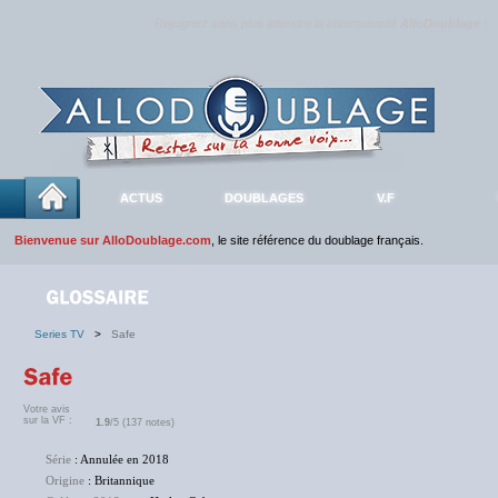
Rejoignez sans plus attendre la communauté
AlloDoublage
!
ACTUS
DOUBLAGES
V.F
Bienvenue sur AlloDoublage.com
, le site référence du doublage français.
Series TV
>
Safe
Votre avis
sur la VF :
1.9
/5 (137 notes)
Série
: Annulée en 2018
Origine
: Britannique