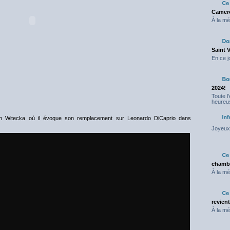
Camero
À la mé
Saint 
En ce j
2024!
Toute l
heureus
en Witecka où il évoque son remplacement sur Leonardo DiCaprio dans
Joyeux 
chambr
À la mé
revien
À la mé