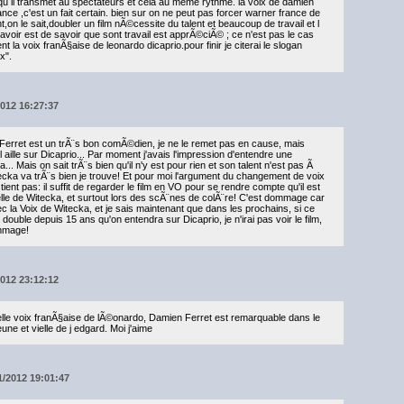
u il transmet au spectateurs et cela au meme rythme. la voix de damien
ce ,c'est un fait certain. bien sur on ne peut pas forcer warner france de
,on le sait,doubler un film nÃ©cessite du talent et beaucoup de travail et l
oir est de savoir que sont travail est apprÃ©ciÃ© ; ce n'est pas le cas
 la voix franÃ§aise de leonardo dicaprio.pour finir je citerai le slogan
x".
2012 16:27:37
Ferret est un trÃ¨s bon comÃ©dien, je ne le remet pas en cause, mais
 aille sur Dicaprio... Par moment j'avais l'impression d'entendre une
. Mais on sait trÃ¨s bien qu'il n'y est pour rien et son talent n'est pas Ã
ka va trÃ¨s bien je trouve! Et pour moi l'argument du changement de voix
ient pas: il suffit de regarder le film en VO pour se rendre compte qu'il est
lle de Witecka, et surtout lors des scÃ¨nes de colÃ¨re! C'est dommage car
c la Voix de Witecka, et je sais maintenant que dans les prochains, si ce
double depuis 15 ans qu'on entendra sur Dicaprio, je n'irai pas voir le film,
ommage!
2012 23:12:12
lle voix franÃ§aise de lÃ©onardo, Damien Ferret est remarquable dans le
 jeune et vielle de j edgard. Moi j'aime
1/2012 19:01:47