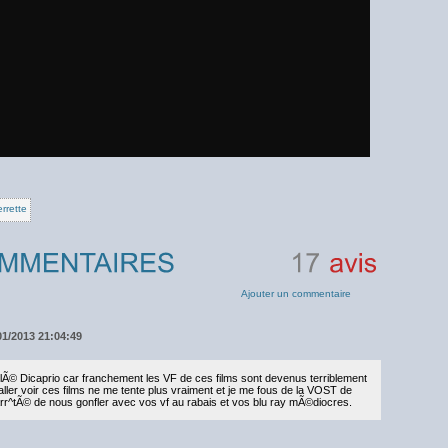
rrette
17
avis
Ajouter un commentaire
01/2013 21:04:49
Ã© Dicaprio car franchement les VF de ces films sont devenus terriblement
ller voir ces films ne me tente plus vraiment et je me fous de la VOST de
rr^tÃ© de nous gonfler avec vos vf au rabais et vos blu ray mÃ©diocres.