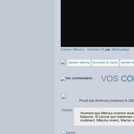
Damien Witecka - Entretien #1
par
Allodoublage
damien witecka
leonardo di caprio
damien fe
Posté par
Anthony (visiteur) le 15/
Vivement que Witecka revienne doubl
fadasses. Et j'avoue que maintenant a
snobinard. Witecka revient, Warner a