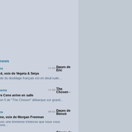
Deces de
22/05/2025
Eric
d, voix de Vegeta & Seiya
e du doublage français est en deuil suite...
The
11/04/2025
Chosen -
e Cene arrive en salle
on 5 de "The Chosen" débarque sur grand...
Deces de
09/01/2025
Benoit
ne, voix de Morgan Freeman
avec une immense tristesse que nous vous
ons...