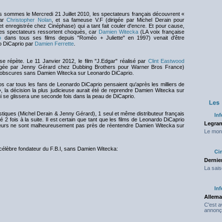
s sommes le Mercredi 21 Juillet 2010, les spectateurs français découvrent «
par
Christopher Nolan
, et sa fameuse V.F (dirigée par Michel Derain pour
 enregistrée chez Cinéphase) qui a tant fait couler d'encre. Et pour cause,
des spectateurs ressortent choqués, car
Damien Witecka
(LA voix française
o
dans tous ses films depuis "Roméo + Juliette" en 1997) venait d'être
o DiCaprio par
Damien Ferrette
.
e se répète. Le 11 Janvier 2012, le film "J.Edgar" réalisé par
Clint Eastwood
irigée par Jenny Gérard chez Dubbing Brothers pour Warner Bros France)
es obscures sans Damien Witecka sur Leonardo DiCaprio.
s car tous les fans de Leonardo DiCaprio pensaient qu'après les milliers de
», la décision la plus judicieuse aurait été de reprendre Damien Witecka sur
 se glissera une seconde fois dans la peau de DiCaprio.
rtistiques (Michel Derain & Jenny Gérard), 1 seul et même distributeur français
fois à la suite. Il est certain que tant que les films de Leonardo DiCaprio
Legran
teurs ne sont malheureusement pas près de réentendre Damien Witecka sur
Le mond
 célèbre fondateur du F.B.I, sans Damien Witecka:
Dernier
La sais
Allema
C'est 
annonç