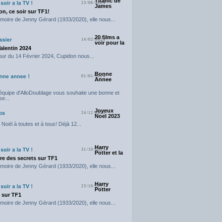
Titanic de
23/06/2024
James
n, ce soir sur TF1!
moire de Jenny Gérard (1933/2020), elle nous...
20 films a
14/02/2024
voir pour la
Valentin 2024
our du 14 Février 2024, Cupidon nous...
Bonne
01/01/2024
Annee
'équipe d'AlloDoublage vous souhaite une bonne et
e...
Joyeux
24/12/2023
Noel 2023
Noël à toutes et à tous! Déjà 12...
Harry
31/10/2023
Potter et la
e des secrets sur TF1
moire de Jenny Gérard (1933/2020), elle nous...
Harry
23/10/2023
Potter
t sur TF1
moire de Jenny Gérard (1933/2020), elle nous...