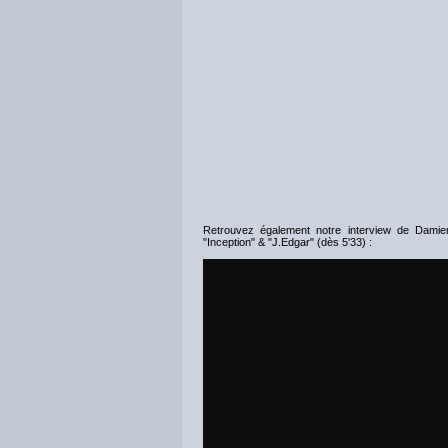
Retrouvez également notre interview de Dami
"Inception" & "J.Edgar" (dès 5'33) :