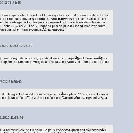
/2013 21:24:45
bonne que celle de ferette et la voix quebecoise est encore meilleur il suffit
o pour ne plus pouvoir supporter sa voix franÃ§aise et la je regarde un film
3 le doublage de tout les personnage est nul voir ridicule dans le cas de
enfin FRU en VF. Les VF sont de plus en plus nul les studios s'en foute
on sont nul en france comparÃ© au quebec.
le 02/01/2013 12:28:21
, on essaye de la garder, que dirait-on si on remplaÃ§ait la voix franÃ§aise
 Inception est l'ancienne voix, et le film est la nouvelle voix, donc une sorte de
6/2012 21:26:42
VF de Django Unchained et encore grosse dÃ©ception: C'est encore Damien
e perd espoir, j'espÃ¨re vraiment qu'un jour Damien Witecka reviendra Ã la
06/2012 11:58:46
e la nouvelle voix de Dicaprio. Je peux concevoir qu'on soit dÃ©stabilisÃ©