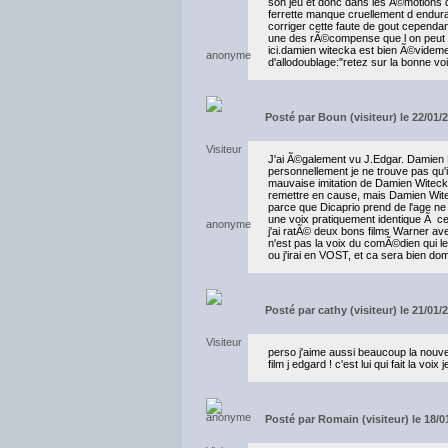
son jeu et donc dans les Ã©motions q
ferrette manque cruellement d enduran
corriger cette faute de gout cependant
une des rÃ©compense que l on peut av
ici.damien witecka est bien Ã©videment
d'allodoublage:"retez sur la bonne voi
Posté par
Boun (visiteur) le 22/01/
J'ai Ã©galement vu J.Edgar. Damien 
personnellement je ne trouve pas qu'il
mauvaise imitation de Damien Witecka..
remettre en cause, mais Damien Witec
parce que Dicaprio prend de l'age ne t
une voix pratiquement identique Ã ce
j'ai ratÃ© deux bons films Warner ave
n'est pas la voix du comÃ©dien qui le 
ou j'irai en VOST, et ca sera bien d
Posté par
cathy (visiteur) le 21/01/
perso j'aime aussi beaucoup la nouve
film j edgard ! c'est lui qui fait la voix
Posté par
Romain (visiteur) le 18/0