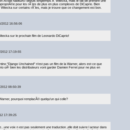
on Ã©tait habituÃ© depuis longtemps Ã Witecka, mais le fait de prendre une
ppropriÃ©e pour les rÃ´les de plus en plus complexes de DiCaprio. Bien
Witecka sur certains rÃ´les, mais je trouve que ce changement est bon.
05/2012 16:56:06
tecka sur le prochain film de Leonardo DiCaprio!
4/2012 17:19:55
ntino "Django Unchained" n'est pas un film de la Warner, alors est-ce que
o oÃ¹ bien les distributeurs vont garder Damien Ferret pour ne plus en
/2012 08:50:39
z Warner, pourquoi remplacÃ© quelqu'un qui colle?
012 17:39:25
ge...une voix n est pas seulement une traduction ,elle doit suivre l acteur dans