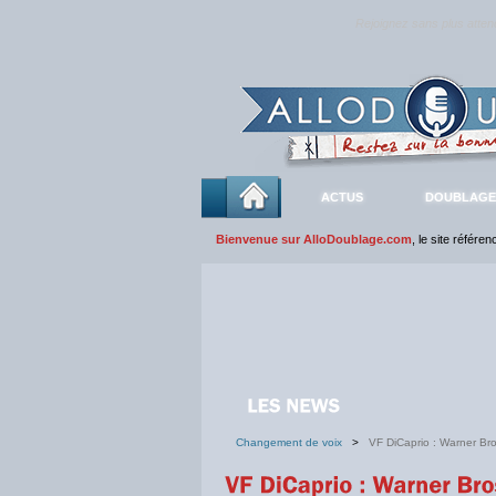
Rejoignez sans plus atte
ACTUS
DOUBLAGE
Bienvenue sur AlloDoublage.com
, le site référe
Changement de voix
>
VF DiCaprio : Warner Bro