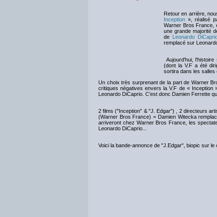
Retour en arrière, nou
Inception
», réalisé 
Warner Bros France, et
une grande majorité 
de
Leonardo DiCapri
remplacé sur Leonard
Aujourd'hui, l'histoir
(dont la V.F a été d
sortira dans les sall
Un choix très surprenant de la part de Warner Bro
critiques négatives envers la V.F de « Inception 
Leonardo DiCaprio. C'est donc Damien Ferrette qui
2 films ("Inception" & "J. Edgar") , 2 directeurs a
(Warner Bros France) = Damien Witecka remplacé 2 
arriveront chez Warner Bros France, les specta
Leonardo DiCaprio...
Voici la bande-annonce de "J.Edgar", biopic sur le