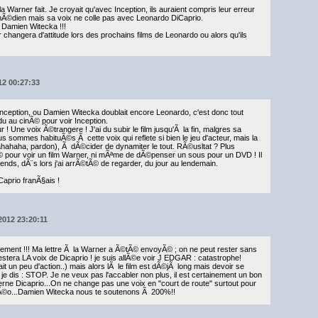
a Warner fait. Je croyait qu'avec Inception, ils auraient compris leur erreur
mÃ©dien mais sa voix ne colle pas avec Leonardo DiCaprio.
 Damien Witecka !!!
changera d'attitude lors des prochains films de Leonardo ou alors qu'ils
012 00:27:33
inception, ou Damien Witecka doublait encore Leonardo, c'est donc tout
du au cinÃ© pour voir Inception.
! Une voix Ã©trangere ! J'ai du subir le film jusqu'Ã la fin, malgres sa
s sommes habituÃ©s Ã cette voix qui reflete si bien le jeu d'acteur, mais la
ahaha, pardon), Ã dÃ©cider de dynamiter le tout. RÃ©usltat ? Plus
© pour voir un film Warner, ni mÃªme de dÃ©penser un sous pour un DVD ! Il
nds, dÃ¨s lors j'ai arrÃ©tÃ© de regarder, du jour au lendemain.
aprio franÃ§ais !
/2012 23:20:11
sement !!! Ma lettre Ã la Warner a Ã©tÃ© envoyÃ© ; on ne peut rester sans
restera LA voix de Dicaprio ! je suis allÃ©e voir J EDGAR : catastrophe!
ait un peu d'action..) mais alors lÃ le film est dÃ©jÃ long mais devoir se
 je dis : STOP. Je ne veux pas l'accabler non plus, il est certainement un bon
ne Dicaprio...On ne change pas une voix en "court de route" surtout pour
Ã©o...Damien Witecka nous te soutenons Ã 200%!!