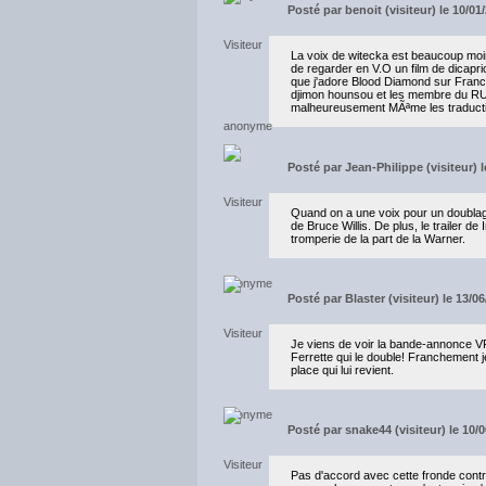
Posté par
benoit (visiteur) le 10/01
La voix de witecka est beaucoup moin 
de regarder en V.O un film de dicapri
que j'adore Blood Diamond sur France 
djimon hounsou et les membre du RUF 
malheureusement MÃªme les traducti
Posté par
Jean-Philippe (visiteur) 
Quand on a une voix pour un doublage
de Bruce Willis. De plus, le trailer de
tromperie de la part de la Warner.
Posté par
Blaster (visiteur) le 13/0
Je viens de voir la bande-annonce 
Ferrette qui le double! Franchement j
place qui lui revient.
Posté par
snake44 (visiteur) le 10/
Pas d'accord avec cette fronde contr