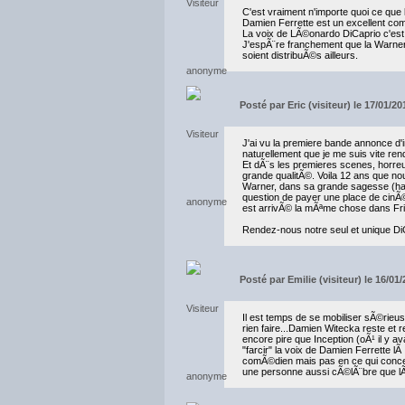
C'est vraiment n'importe quoi ce que l
Damien Ferrette est un excellent co
La voix de LÃ©onardo DiCaprio c'est
J'espÃ¨re franchement que la Warner 
soient distribuÃ©s ailleurs.
Posté par
Eric (visiteur) le 17/01/2
J'ai vu la premiere bande annonce d'
naturellement que je me suis vite ren
Et dÃ¨s les premieres scenes, horreur 
grande qualitÃ©. Voila 12 ans que nou
Warner, dans sa grande sagesse (hah
question de payer une place de cinÃ
est arrivÃ© la mÃªme chose dans Frie
Rendez-nous notre seul et unique DiC
Posté par
Emilie (visiteur) le 16/01
Il est temps de se mobiliser sÃ©rieu
rien faire...Damien Witecka reste et 
encore pire que Inception (oÃ¹ il y av
"farcir" la voix de Damien Ferrette lÃ
comÃ©dien mais pas en ce qui concer
une personne aussi cÃ©lÃ¨bre que l