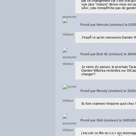
par ce changement car c'est vrai qu'
voix plus "mature" dirons-nous est a
sÃ»r, cela n'empÃªche pas de garder 
Posté par
Hercule (visiteur) le 01/
J'espÃ¨re qu'on retrouvera Damien Wi
Posté par
Bob W. (visiteur) le 26/0
Je viens d'y penser, le prochain Tara
Damien Witecka reviendra sur DiCapri
changer?
Posté par
Moody (visiteur) le 31/01
Ils font vraiment n'importe quoi che
Posté par
Didi (visiteur) le 24/01/2
j irai voir ce film en v.o c est domma