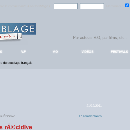
ndre la communauté
AlloDoublage
!
Mémoriser :
S
V.F
V.O
VIDÉOS
FESTIVALS
nce du doublage français.
21/12/2011
s rÃ©cidive
17 commentaires