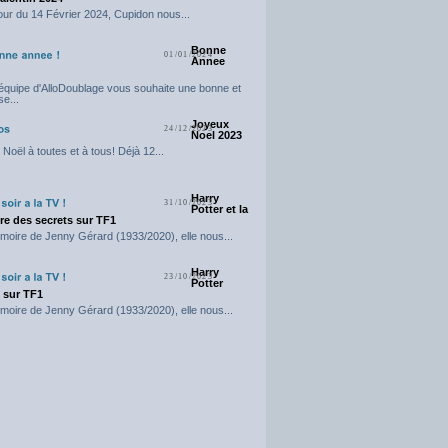
our du 14 Février 2024, Cupidon nous...
Bonne
01/01/2024
Annee
'équipe d'AlloDoublage vous souhaite une bonne et
e...
Joyeux
24/12/2023
Noel 2023
Noël à toutes et à tous! Déjà 12...
Harry
31/10/2023
Potter et la
e des secrets sur TF1
moire de Jenny Gérard (1933/2020), elle nous...
Harry
23/10/2023
Potter
t sur TF1
moire de Jenny Gérard (1933/2020), elle nous...