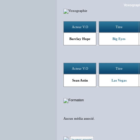
Voxograp
Acteur V.O
Titre
Barclay Hope
Big Eyes
Acteur V.O
Titre
Sean Astin
Las Vegas
Aucun média associé.
laurent mantel