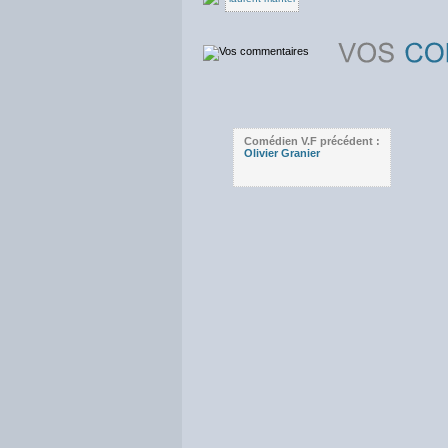
Comédien V.F précédent :
Olivier Granier