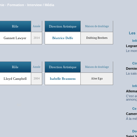
hie
-
Formation
-
Interview / Média
Rôle
Direction Artistique
Année
Maison de doublage
Gannett Lawyer
Béatrice Delfe
2014
Dubbing Brothers
Legran
Le mond
Rôle
Direction Artistique
Année
Maison de doublage
Dernier
La sais
Lloyd Campbell
Isabelle Brannens
2004
Alter Ego
Allema
C'est 
annonç
NC
Camero
À la mé
Saint 