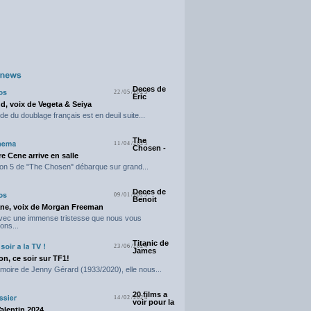
Deces de
22/05/2025
Eric
d, voix de Vegeta & Seiya
e du doublage français est en deuil suite...
The
11/04/2025
Chosen -
e Cene arrive en salle
on 5 de "The Chosen" débarque sur grand...
Deces de
09/01/2025
Benoit
ne, voix de Morgan Freeman
avec une immense tristesse que nous vous
ons...
Titanic de
23/06/2024
James
n, ce soir sur TF1!
moire de Jenny Gérard (1933/2020), elle nous...
20 films a
14/02/2024
voir pour la
Valentin 2024