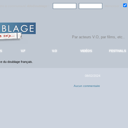
ndre la communauté
AlloDoublage
!
Mémoriser :
S
V.F
V.O
VIDÉOS
FESTIVALS
nce du doublage français.
08/02/2024
Aucun commentaire