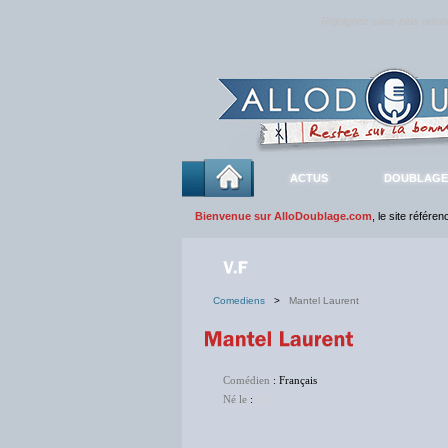
Rejoignez sans plus atte
ACTUS
DOUBLAGE
Bienvenue sur AlloDoublage.com
, le site référe
Comediens
>
Mantel Laurent
Comédien
: Français
Né le
:
NC