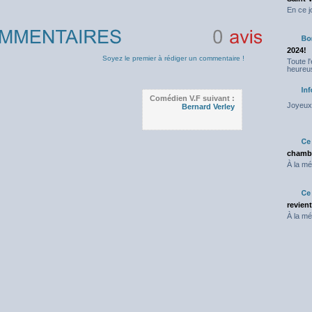
En ce j
2024!
0
avis
Soyez le premier à rédiger un commentaire !
Toute l
heureus
Comédien V.F suivant :
Joyeux 
Bernard Verley
chambr
À la mé
revien
À la mé