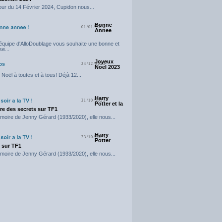
our du 14 Février 2024, Cupidon nous...
Bonne
01/01/2024
Annee
'équipe d'AlloDoublage vous souhaite une bonne et
e...
Joyeux
24/12/2023
Noel 2023
Noël à toutes et à tous! Déjà 12...
Harry
31/10/2023
Potter et la
e des secrets sur TF1
moire de Jenny Gérard (1933/2020), elle nous...
Harry
23/10/2023
Potter
t sur TF1
moire de Jenny Gérard (1933/2020), elle nous...