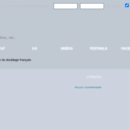
ndre la communauté
AlloDoublage
!
Mémoriser :
V.F
V.O
VIDÉOS
FESTIVALS
FAC
ce du doublage français.
17/09/2021
Aucun commentaire