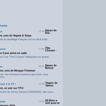
Deces de
22/05/2025
Eric
d, voix de Vegeta & Seiya
e du doublage français est en deuil suite...
The
11/04/2025
Chosen -
e Cene arrive en salle
on 5 de "The Chosen" débarque sur grand...
Deces de
09/01/2025
Benoit
ne, voix de Morgan Freeman
avec une immense tristesse que nous vous
ons...
Titanic de
23/06/2024
James
n, ce soir sur TF1!
moire de Jenny Gérard (1933/2020), elle nous...
20 films a
14/02/2024
voir pour la
Valentin 2024