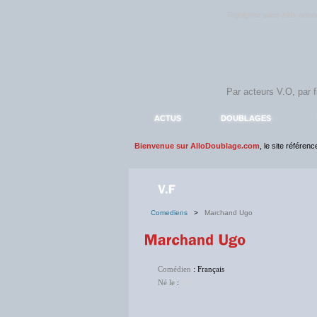
Rejoignez sans plus atte
ACTUS
DOUBLAGES
Bienvenue sur AlloDoublage.com
, le site référen
Comediens
>
Marchand Ugo
Comédien
: Français
Né le
:
NC