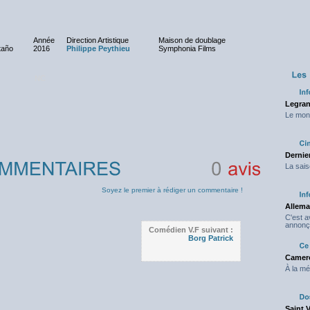
Année
Direction Artistique
Maison de doublage
taño
2016
Philippe Peythieu
Symphonia Films
NC
Legran
Le mond
Dernier
La sais
0
avis
Soyez le premier à rédiger un commentaire !
Allema
C'est 
annonç
Comédien V.F suivant :
Borg Patrick
Camero
À la mé
Saint 