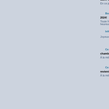
En ce j
2024!
Toute l
heureus
Joyeux 
chambr
À la mé
revien
À la mé