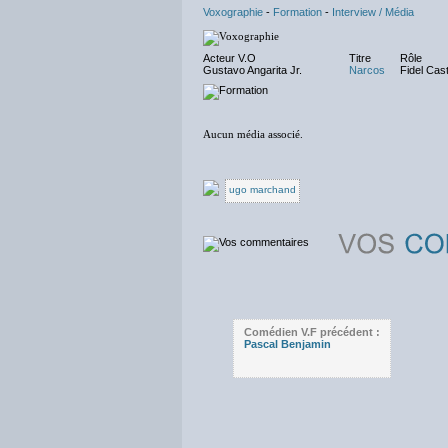
Voxographie
-
Formation
-
Interview / Média
Acteur V.O
Titre
Rôle
Gustavo Angarita Jr.
Narcos
Fidel Cas
Aucun média associé.
ugo marchand
Comédien V.F précédent :
Pascal Benjamin