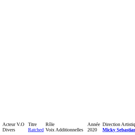
Acteur V.O
Titre
Rôle
Année
Direction Artisti
Divers
Ratched
Voix Additionnelles
2020
Micky Sebastia