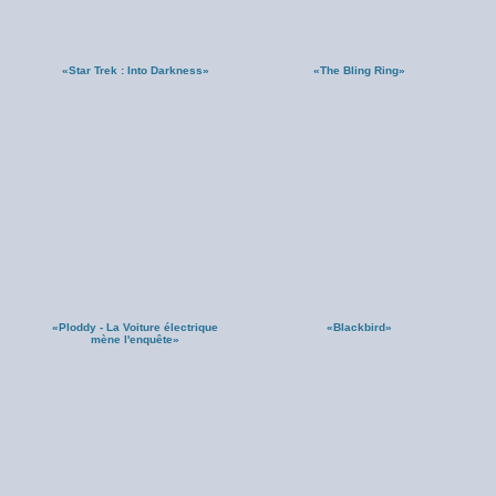
«Star Trek : Into Darkness»
«The Bling Ring»
«Ploddy - La Voiture électrique
«Blackbird»
mène l'enquête»