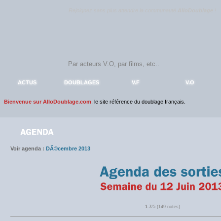
Rejoignez sans plus attendre la communauté
AlloDoublage
!
ACTUS
DOUBLAGES
V.F
V.O
Bienvenue sur AlloDoublage.com
, le site référence du doublage français.
Voir agenda :
DÃ©cembre 2013
1.7
/5 (149 notes)