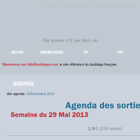
Rejoignez sans plus attendre la communauté
AlloDoublage
!
ACTUS
DOUBLAGES
V.F
V.O
Bienvenue sur AlloDoublage.com
, le site référence du doublage français.
Voir agenda :
DÃ©cembre 2013
1.9
/5 (155 notes)