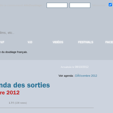
ndre la communauté
AlloDoublage
!
Mémoriser :
V.F
V.O
VIDÉOS
FESTIVALS
FAC
ce du doublage français.
08/10/2012
Actualisée le
Voir agenda :
DÃ©cembre 2012
1.7
/5 (138 notes)