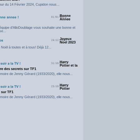
our du 14 Février 2024, Cupidon nous...
Bonne
01/01/2024
Annee
'équipe d'AlloDoublage vous souhaite une bonne et
e...
Joyeux
24/12/2023
Noel 2023
Noël à toutes et à tous! Déjà 12...
Harry
31/10/2023
Potter et la
e des secrets sur TF1
moire de Jenny Gérard (1933/2020), elle nous...
Harry
23/10/2023
Potter
t sur TF1
moire de Jenny Gérard (1933/2020), elle nous...