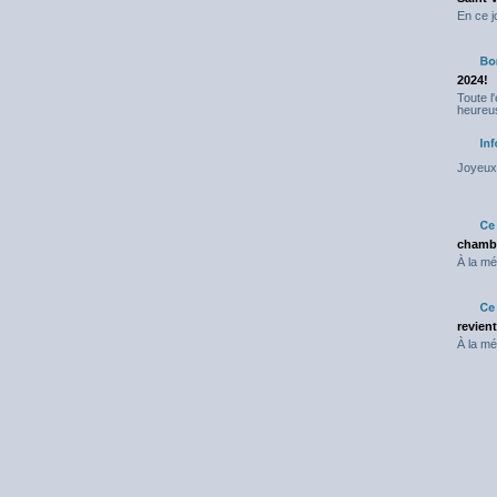
En ce j
2024!
Toute l
heureus
Joyeux 
chambr
À la mé
revien
À la mé