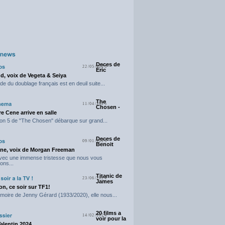
Deces de
22/05/2025
Eric
d, voix de Vegeta & Seiya
e du doublage français est en deuil suite...
The
11/04/2025
Chosen -
e Cene arrive en salle
on 5 de "The Chosen" débarque sur grand...
Deces de
09/01/2025
Benoit
ne, voix de Morgan Freeman
avec une immense tristesse que nous vous
ons...
Titanic de
23/06/2024
James
n, ce soir sur TF1!
moire de Jenny Gérard (1933/2020), elle nous...
20 films a
14/02/2024
voir pour la
Valentin 2024