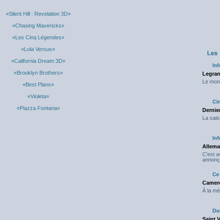
«Silent Hill : Revelation 3D»
«Chasing Mavericks»
«Les Cinq Légendes»
«Lola Versus»
«California Dream 3D»
«Brooklyn Brothers»
Legran
Le mond
«Best Plans»
«Violeta»
«Piazza Fontana»
Dernier
La sais
Allema
C'est 
annonç
Camero
À la mé
Saint 