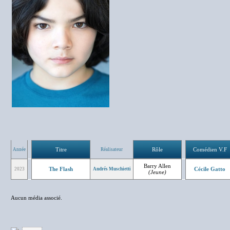
Titre
Rôle
Comédien V.F
Année
Réalisateur
Barry Allen
The Flash
Cécile Gatto
2023
Andrés Muschietti
(Jeune)
Aucun média associé.