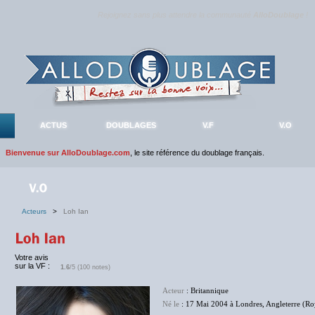
Rejoignez sans plus attendre la communauté
AlloDoublage
!
ACTUS
DOUBLAGES
V.F
V.O
Bienvenue sur AlloDoublage.com
, le site référence du doublage français.
Acteurs
>
Loh Ian
Votre avis
sur la VF :
1.6
/5 (100 notes)
Acteur
: Britannique
Né le
: 17 Mai 2004 à Londres, Angleterre (R