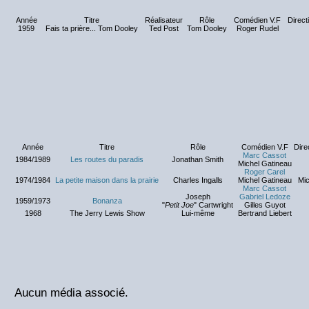
Année
Titre
Réalisateur
Rôle
Comédien V.F
Directi
1959
Fais ta prière... Tom Dooley
Ted Post
Tom Dooley
Roger Rudel
Année
Titre
Rôle
Comédien V.F
Dire
Marc Cassot
1984/1989
Les routes du paradis
Jonathan Smith
Michel Gatineau
Roger Carel
1974/1984
La petite maison dans la prairie
Charles Ingalls
Michel Gatineau
Mic
Marc Cassot
Joseph
Gabriel Ledoze
1959/1973
Bonanza
"
Petit Joe
" Cartwright
Gilles Guyot
1968
The Jerry Lewis Show
Lui-même
Bertrand Liebert
Aucun média associé.