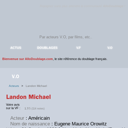
Rejoignez sans plus attendre la communauté
AlloDoublage
!
ACTUS
DOUBLAGES
V.F
V.O
Bienvenue sur AlloDoublage.com
, le site référence du doublage français.
Acteurs
>
Landon Michael
Votre avis
sur la VF :
1.7
/5 (114 notes)
Acteur
: Américain
Nom de naissance
: Eugene Maurice Orowitz