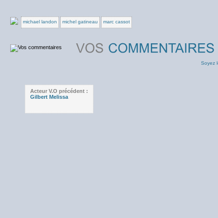
michael landon
michel gatineau
marc cassot
Soyez l
Acteur V.O précédent :
Gilbert Melissa