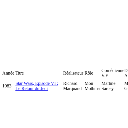
Comédienne
D
Année
Titre
Réalisateur
Rôle
V.F
Ar
Star Wars, Episode VI :
Richard
Mon
Martine
M
1983
Le Retour du Jedi
Marquand
Mothma
Sarcey
G