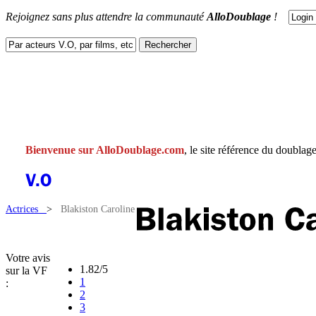
Rejoignez sans plus attendre la communauté
AlloDoublage
!
ACTUS
DOUBLAGES
V.F
V.O
FACEBOOK
CONTACT
Bienvenue sur AlloDoublage.com
, le site référence du doublage
Actrices
>
Blakiston Caroline
Votre avis
1.82/5
sur la VF
1
:
2
3