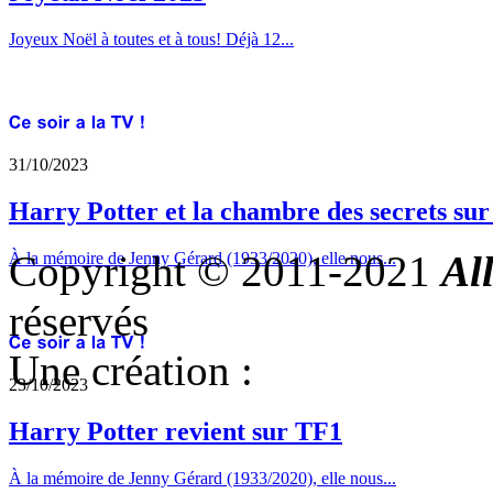
Joyeux Noël à toutes et à tous! Déjà 12...
31/10/2023
Harry Potter et la chambre des secrets su
Copyright © 2011-2021
Al
À la mémoire de Jenny Gérard (1933/2020), elle nous...
réservés
Une création :
23/10/2023
Harry Potter revient sur TF1
À la mémoire de Jenny Gérard (1933/2020), elle nous...