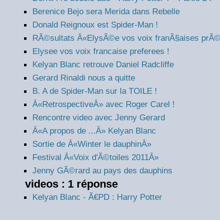
Berenice Bejo sera Merida dans Rebelle
Donald Reignoux est Spider-Man !
RÃ©sultats Â«ElysÃ©e vos voix franÃ§aises prÃ
Elysee vos voix francaise preferees !
Kelyan Blanc retrouve Daniel Radcliffe
Gerard Rinaldi nous a quitte
B. A de Spider-Man sur la TOILE !
Â«RetrospectiveÂ» avec Roger Carel !
Rencontre video avec Jenny Gerard
Â«A propos de ...Â» Kelyan Blanc
Sortie de Â«Winter le dauphinÂ»
Festival Â«Voix d'Ã©toiles 2011Â»
Jenny GÃ©rard au pays des dauphins
videos : 1 réponse
Kelyan Blanc - Ã€PD : Harry Potter