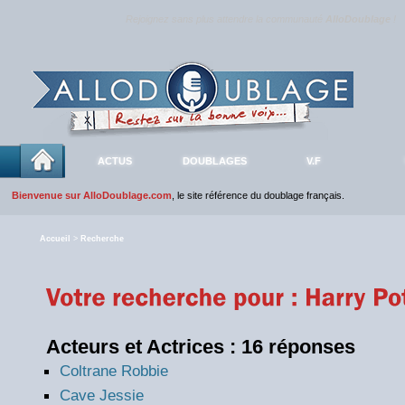
Rejoignez sans plus attendre la communauté
AlloDoublage
!
ACTUS
DOUBLAGES
V.F
Bienvenue sur AlloDoublage.com
, le site référence du doublage français.
Accueil
>
Recherche
Acteurs et Actrices : 16 réponses
Coltrane Robbie
Cave Jessie