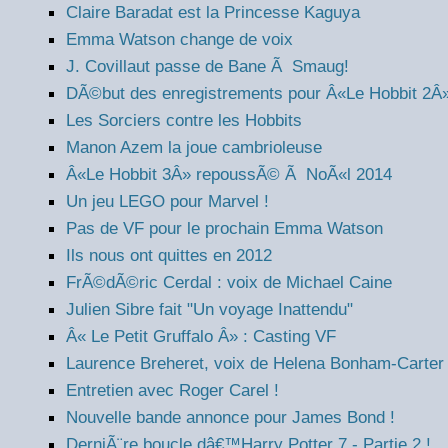
Claire Baradat est la Princesse Kaguya
Emma Watson change de voix
J. Covillaut passe de Bane Ã Smaug!
DÃ©but des enregistrements pour Â«Le Hobbit 2Â
Les Sorciers contre les Hobbits
Manon Azem la joue cambrioleuse
Â«Le Hobbit 3Â» repoussÃ© Ã NoÃ«l 2014
Un jeu LEGO pour Marvel !
Pas de VF pour le prochain Emma Watson
Ils nous ont quittes en 2012
FrÃ©dÃ©ric Cerdal : voix de Michael Caine
Julien Sibre fait "Un voyage Inattendu"
Â« Le Petit Gruffalo Â» : Casting VF
Laurence Breheret, voix de Helena Bonham-Carter
Entretien avec Roger Carel !
Nouvelle bande annonce pour James Bond !
DerniÃ¨re boucle dâ€™Harry Potter 7 - Partie 2 !