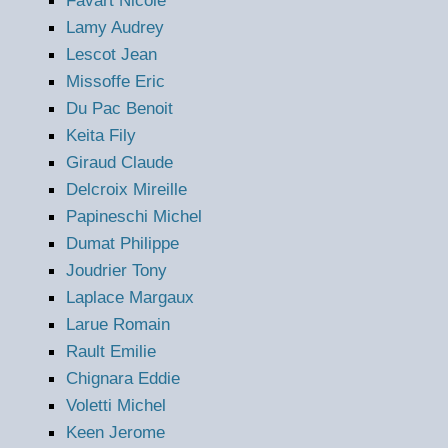
Favart Nicole
Lamy Audrey
Lescot Jean
Missoffe Eric
Du Pac Benoit
Keita Fily
Giraud Claude
Delcroix Mireille
Papineschi Michel
Dumat Philippe
Joudrier Tony
Laplace Margaux
Larue Romain
Rault Emilie
Chignara Eddie
Voletti Michel
Keen Jerome