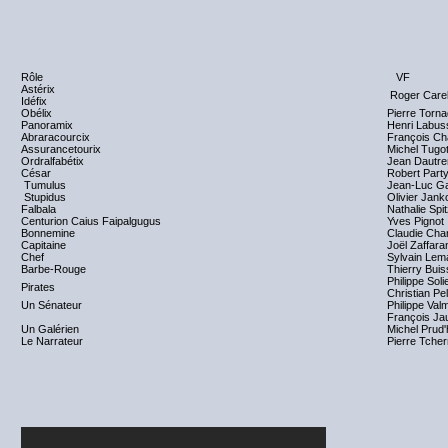
Rôle
VF
Astérix
Roger Care
Idéfix
Obélix
Pierre Torn
Panoramix
Henri Labus
Abraracourcix
François Ch
Assurancetourix
Michel Tugo
Ordralfabétix
Jean Dautr
César
Robert Part
Tumulus
Jean-Luc G
Stupidus
Olivier Jank
Falbala
Nathalie Spi
Centurion Caius Faipalgugus
Yves Pignot
Bonnemine
Claudie Chan
Capitaine
Joël Zaffara
Chef
Sylvain Lem
Barbe-Rouge
Thierry Bui
Philippe Soli
Pirates
Christian Pel
Un Sénateur
Philippe Val
François Ja
Un Galérien
Michel Pru
Le Narrateur
Pierre Tcher