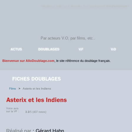
Rejoignez sans plus attendre la communauté
AlloDoublage
!
ACTUS
DOUBLAGES
V.F
V.O
Bienvenue sur AlloDoublage.com
, le site référence du doublage français.
Films
>
Asterix et les Indiens
Votre avis
sur la VF :
3.3
/5 (407 notes)
Réalisé par
: Gérard Hahn