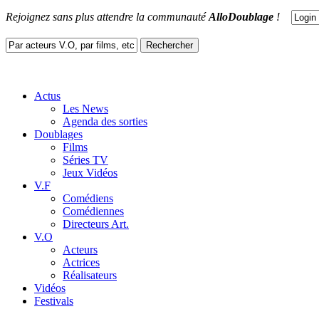
Rejoignez sans plus attendre la communauté
AlloDoublage
!
Actus
Les News
Agenda des sorties
Doublages
Films
Séries TV
Jeux Vidéos
V.F
Comédiens
Comédiennes
Directeurs Art.
V.O
Acteurs
Actrices
Réalisateurs
Vidéos
Festivals