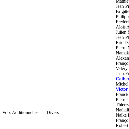
Mathie
Jean-P
Brigitt
Philipp
Frédéri
Aloïs 
Julien
Jean-P
Eric Da
Pierre
Namak
Alexan
Franço
Valéry
Jean-Fr
Cather
Michel
Victor
Franck 
Pierre 
Thierr
Nathal
Voix Additionnelles
Divers
Naïke 
Franço
Robert