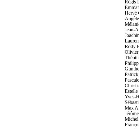
Régis 
Emman
Hervé 
Angèl
Mélani
Jean-A
Joachi
Lauren
Rody B
Olivie
Théoti
Philip
Gunthe
Patric
Pascal
Christi
Estell
Yves-H
Sébast
Max Au
Jérôme 
Michel
Franço