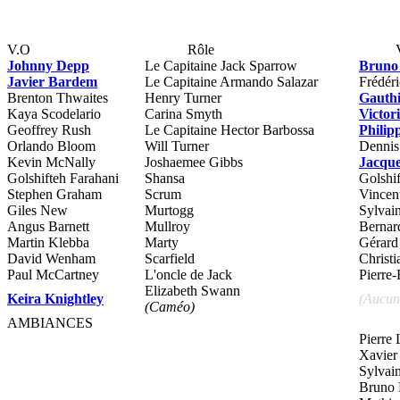
V.O
Rôle
Johnny Depp
Le Capitaine Jack Sparrow
Bruno
Javier Bardem
Le Capitaine Armando Salazar
Frédér
Brenton Thwaites
Henry Turner
Gauthi
Kaya Scodelario
Carina Smyth
Victor
Geoffrey Rush
Le Capitaine Hector Barbossa
Philip
Orlando Bloom
Will Turner
Dennis 
Kevin McNally
Joshaemee Gibbs
Jacque
Golshifteh Farahani
Shansa
Golshi
Stephen Graham
Scrum
Vincen
Giles New
Murtogg
Sylvai
Angus Barnett
Mullroy
Bernar
Martin Klebba
Marty
Gérard
David Wenham
Scarfield
Christ
Paul McCartney
L'oncle de Jack
Pierre-
Elizabeth Swann
Keira Knightley
(Aucun
(Caméo)
AMBIANCES
Pierre 
Xavier
Sylvai
Bruno